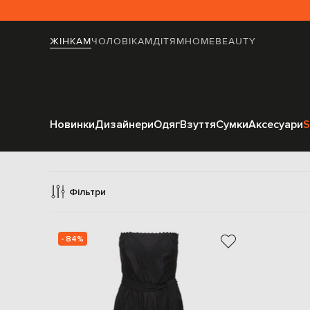
ЖІНКАМ
ЧОЛОВІКАМ
ДІТЯМ
HOME
BEAUTY
Новинки
Дизайнери
Одяг
Взуття
Сумки
Аксесуари
S
Комбінезони
Фільтри
- 84%