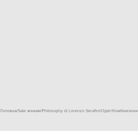
Головна
Sale жінкам
Philosophy di Lorenzo Serafini
Одяг
Комбінезони