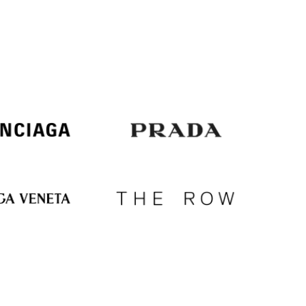
Italy
€
EUR
Latvia
€
EUR
Lithuania
€
EUR
Luxembourg
€
EUR
Netherlands
€
PLN
Poland
zł
EUR
Portugal
€
EUR
Romania
€