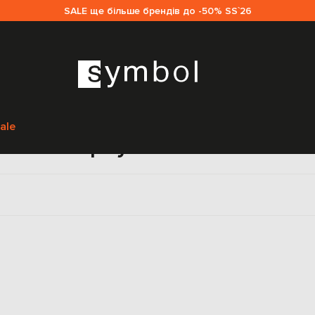
SALE ще більше брендів до -50% SS`26
Головна
Sale жінкам
Philosophy di Lorenzo Serafini
Одяг
Комбінезони
ale
 Philosophy di Lorenzo Serafi