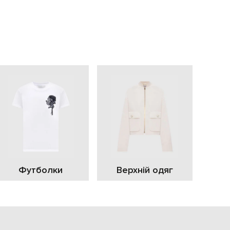
EUR
Slovakia
€
EUR
Slovenia
€
EUR
Spain
€
EUR
Sweden
€
UAH
Ukraine
₴
EUR
Other
Футболки
Верхній одяг
€