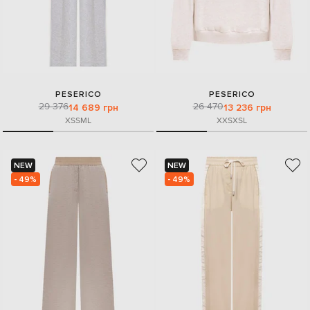
PESERICO
PESERICO
29 376
26 470
14 689 грн
13 236 грн
XS
S
M
L
XXS
XS
L
NEW
NEW
- 49%
- 49%