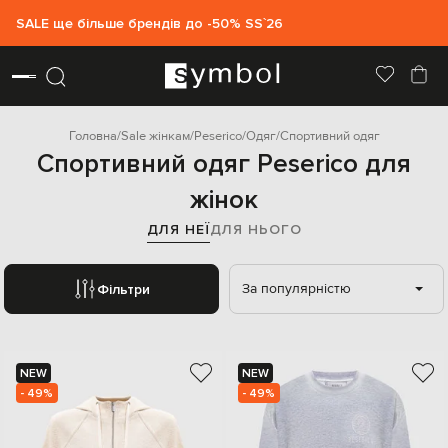
SALE ще більше брендів до -50% SS`26
Головна
Sale жінкам
Peserico
Одяг
Спортивний одяг
Спортивний одяг Peserico для
жінок
ДЛЯ НЕЇ
ДЛЯ НЬОГО
За популярністю
Фільтри
NEW
NEW
- 49%
- 49%