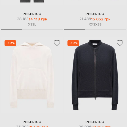
PESERICO
PESERICO
28 183
21 488
14 118 грн
15 052 грн
XS
S
L
XXS
XS
S
- 39%
- 39%
PESERICO
PESERICO
35 292
38 926