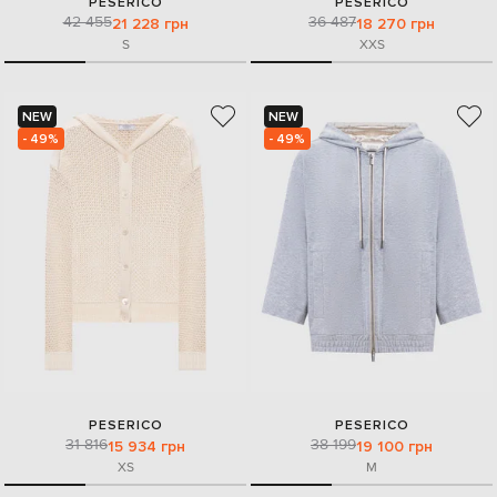
PESERICO
PESERICO
42 455
36 487
21 228 грн
18 270 грн
S
XXS
NEW
NEW
- 49%
- 49%
PESERICO
PESERICO
31 816
38 199
15 934 грн
19 100 грн
XS
M