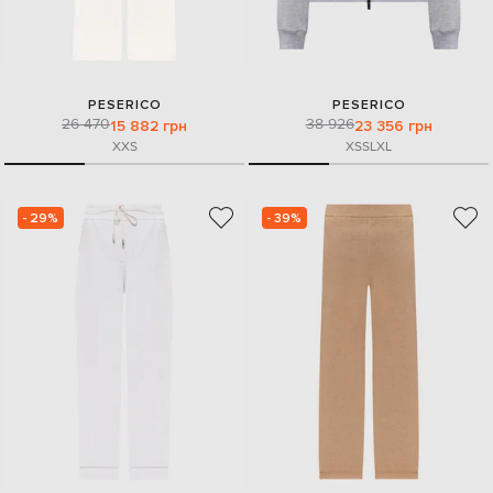
PESERICO
PESERICO
26 470
38 926
15 882 грн
23 356 грн
XXS
XS
S
L
XL
- 29%
- 39%