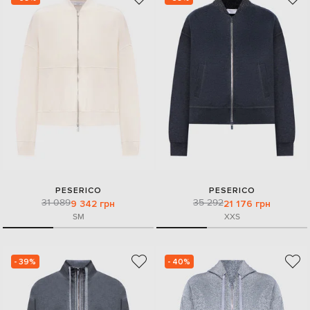
PESERICO
PESERICO
31 089
35 292
9 342 грн
21 176 грн
S
M
XXS
- 39%
- 40%