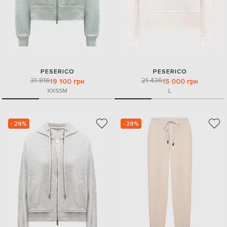
PESERICO
PESERICO
31 816
21 436
19 100 грн
15 000 грн
XXS
S
M
L
- 29%
- 39%