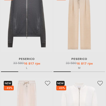
PESERICO
PESERICO
33 580
33 580
16 817 грн
16 817 грн
L
M
NEW
NEW
- 49%
- 49%