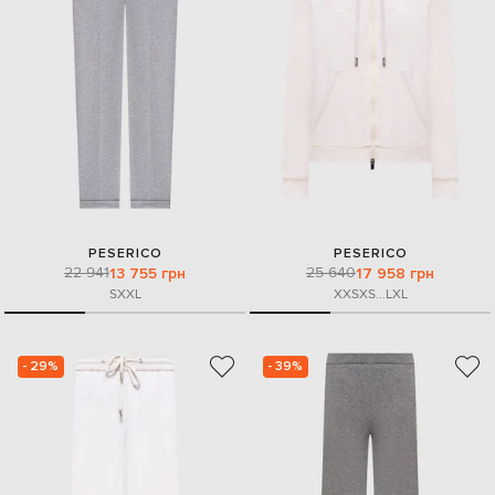
PESERICO
PESERICO
22 941
25 640
13 755 грн
17 958 грн
S
XXL
XXS
XS
...
L
XL
- 29%
- 39%