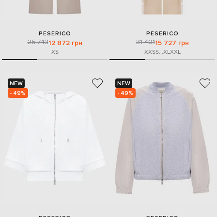
PESERICO
PESERICO
25 743
31 401
12 872 грн
15 727 грн
XS
XXS
S
...
XL
XXL
NEW
NEW
- 49%
- 49%