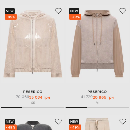
NEW
NEW
- 49%
- 49%
PESERICO
PESERICO
70 066
41 729
35 034 грн
20 865 грн
XS
M
NEW
NEW
- 49%
- 49%