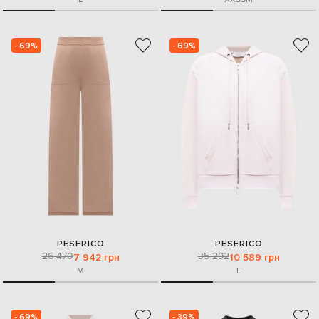
- 69%
- 69%
PESERICO
PESERICO
26 470
35 292
7 942 грн
10 589 грн
M
L
- 69%
- 39%