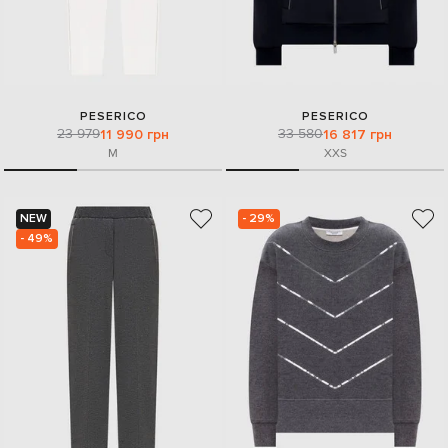
PESERICO
PESERICO
23 979
33 580
11 990 грн
16 817 грн
M
XXS
NEW
- 29%
- 49%