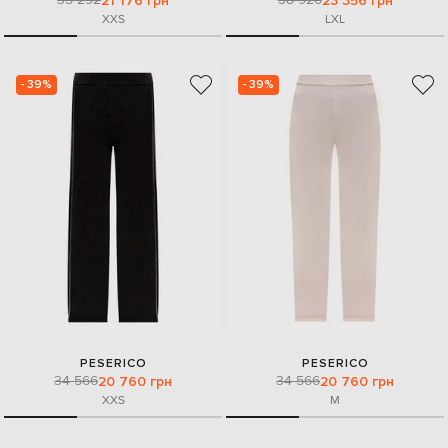
21 176 грн
23 356 грн
XXS
L
XL
- 39%
- 39%
PESERICO
PESERICO
34 566
34 566
20 760 грн
20 760 грн
XXS
M