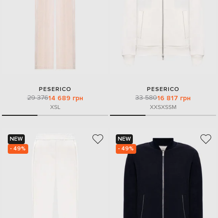
PESERICO
PESERICO
29 376
33 580
14 689 грн
16 817 грн
XS
L
XXS
XS
S
M
NEW
NEW
- 49%
- 49%