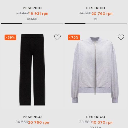
PESERICO
PESERICO
28 442
34 566
19 931 грн
20 760 грн
XS
M
XL
M
L
- 39%
- 70%
PESERICO
PESERICO
34 566
33 580
20 760 грн
10 070 грн
L
XXS
S
M