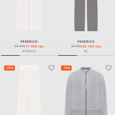
PESERICO
PESERICO
25 640
34 566
17 958 грн
20 760 грн
XXS
M
L
XL
M
L
- 40%
- 39%