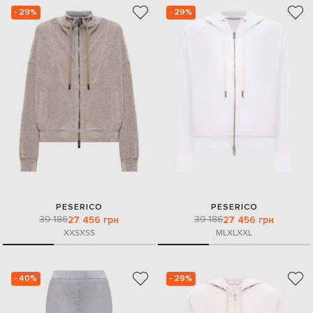
- 29%
- 29%
PESERICO
PESERICO
39 186
39 186
27 456 грн
27 456 грн
XXS
XS
S
M
L
XL
XXL
- 40%
- 29%