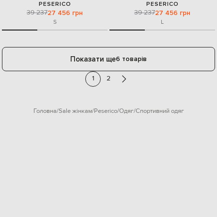
PESERICO
PESERICO
39 237
39 237
27 456 грн
27 456 грн
S
L
Показати ще
6 товарів
1
2
Головна
Sale жінкам
Peserico
Одяг
Спортивний одяг