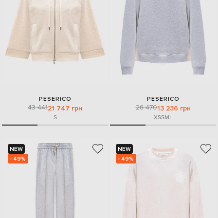
PESERICO
PESERICO
43 441
26 470
21 747 грн
13 236 грн
S
XS
S
M
L
NEW
NEW
- 49%
- 49%