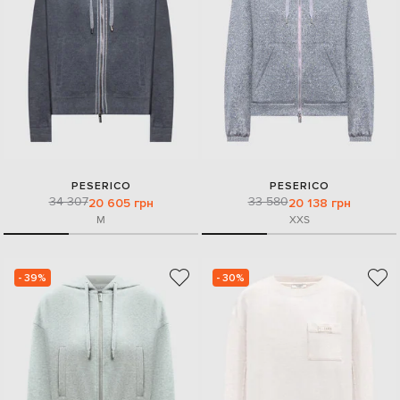
PESERICO
PESERICO
34 307
33 580
20 605 грн
20 138 грн
M
XXS
- 39%
- 30%