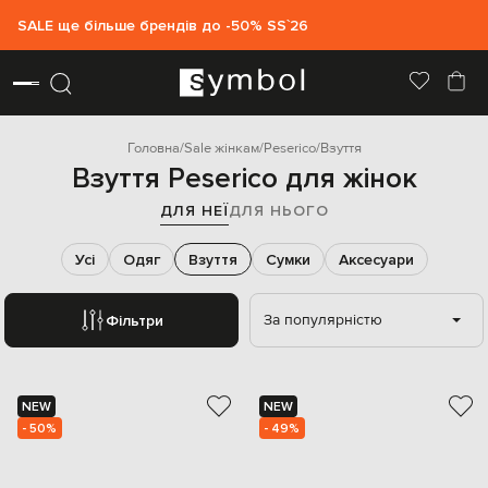
SALE ще більше брендів до -50% SS`26
Головна
Sale жінкам
Peserico
Взуття
Взуття Peserico для жінок
ДЛЯ НЕЇ
ДЛЯ НЬОГО
Усі
Одяг
Взуття
Сумки
Аксесуари
За популярністю
Фільтри
NEW
NEW
- 50%
- 49%