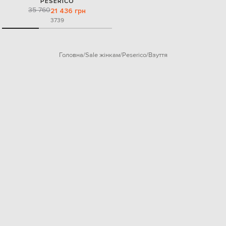
PESERICO
35 760
21 436 грн
37
39
Головна
Sale жінкам
Peserico
Взуття