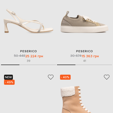
PESERICO
PESERICO
50 448
30 674
25 224 грн
15 363 грн
39
41
NEW
- 40%
- 49%