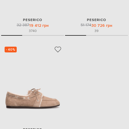
PESERICO
PESERICO
32 387
51 174
19 412 грн
30 726 грн
37
40
39
- 40%