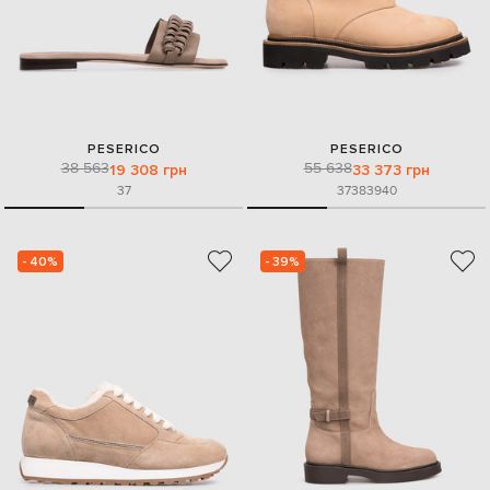
PESERICO
PESERICO
38 563
55 638
19 308 грн
33 373 грн
37
37
38
39
40
- 40%
- 39%