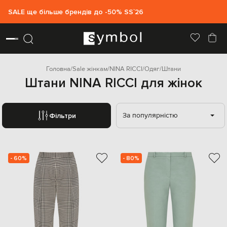
SALE ще більше брендів до -50% SS`26
Головна
Sale жінкам
NINA RICCI
Одяг
Штани
Штани NINA RICCI для жінок
За популярністю
Фільтри
- 60%
- 80%