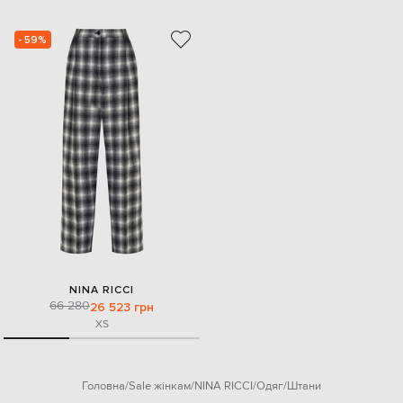
- 59%
NINA RICCI
66 280
26 523 грн
XS
Головна
Sale жінкам
NINA RICCI
Одяг
Штани