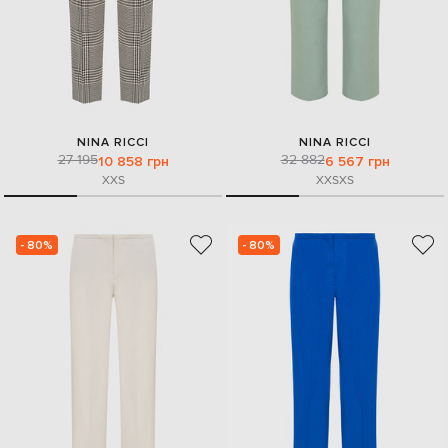
NINA RICCI
NINA RICCI
27 195
32 882
10 858 грн
6 567 грн
XXS
XXS
XS
- 80%
- 80%