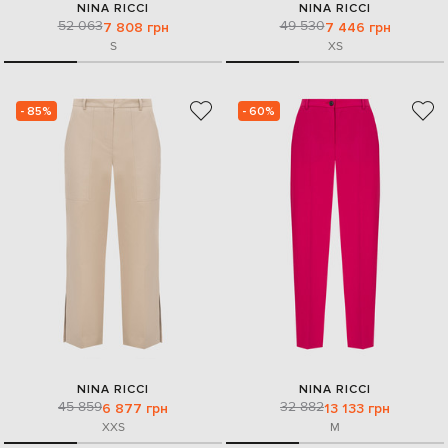
NINA RICCI
NINA RICCI
52 063
49 530
7 808 грн
7 446 грн
S
XS
- 85%
- 60%
NINA RICCI
NINA RICCI
45 859
32 882
6 877 грн
13 133 грн
XXS
M