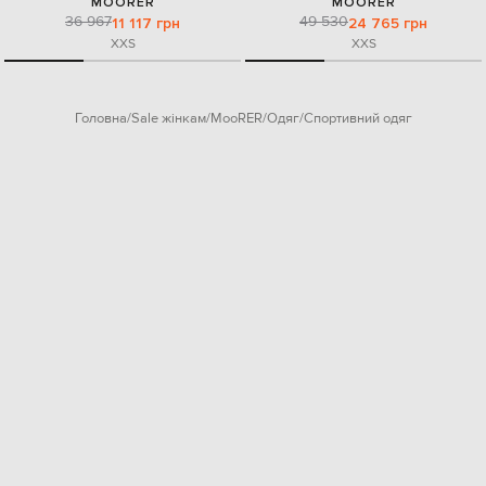
MOORER
MOORER
36 967
49 530
11 117 грн
24 765 грн
XXS
XXS
Головна
Sale жінкам
MooRER
Одяг
Спортивний одяг