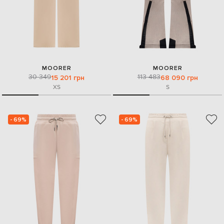
MOORER
MOORER
30 349
113 483
15 201 грн
68 090 грн
XS
S
- 69%
- 69%