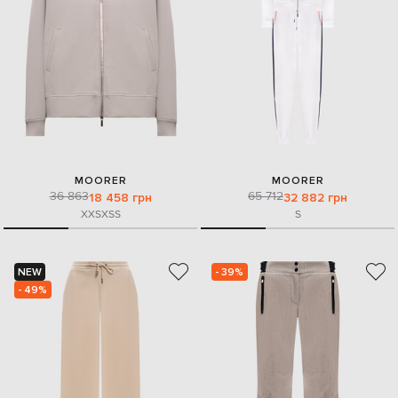
MOORER
MOORER
36 863
65 712
18 458 грн
32 882 грн
XXS
XS
S
S
NEW
- 39%
- 49%