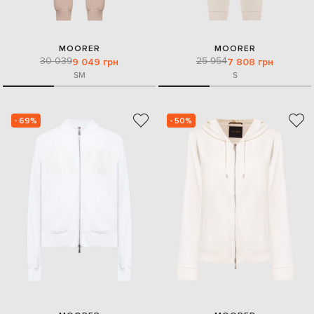
MOORER
MOORER
30 039
25 954
9 049 грн
7 808 грн
S
M
S
- 69%
- 50%