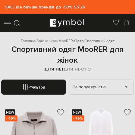
SALE ще більше брендів до -50% SS`26
Головна
Sale жінкам
MooRER
Одяг
Спортивний одяг
Спортивний одяг MooRER для
жінок
ДЛЯ НЕЇ
ДЛЯ НЬОГО
За популярністю
Фільтри
NEW
NEW
- 49%
- 49%