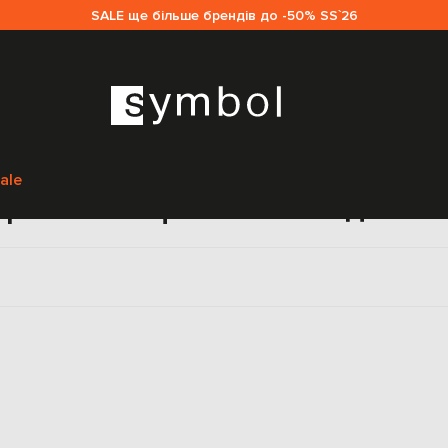
SALE ще більше брендів до -50% SS`26
Головна
Sale жінкам
Missoni
Одяг
Спортивний одяг
ale
ртивні кофти Missoni для ж