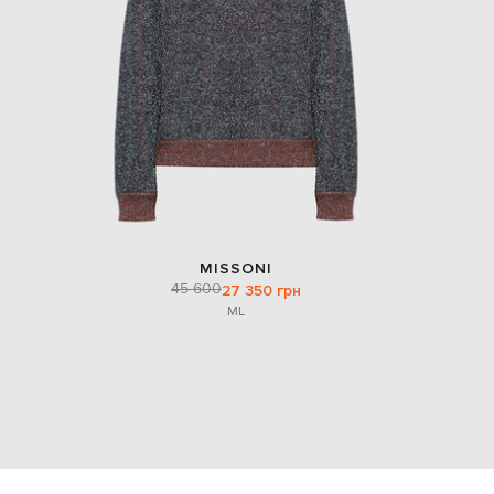
MISSONI
45 600
27 350 грн
M
L