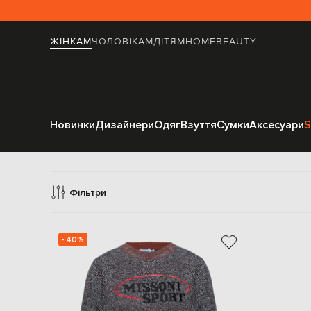
ЖІНКАМ
ЧОЛОВІКАМ
ДІТЯМ
HOME
BEAUTY
Новинки
Дизайнери
Одяг
Взуття
Сумки
Аксесуари
S
Спо
Фільтри
- 40%