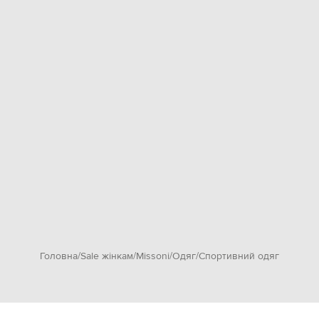
Головна
Sale жінкам
Missoni
Одяг
Спортивний одяг