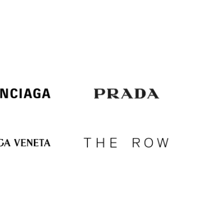
Italy
€
EUR
Latvia
€
EUR
Lithuania
€
EUR
Luxembourg
€
EUR
Netherlands
€
PLN
Poland
zł
EUR
Portugal
€
EUR
Romania
€