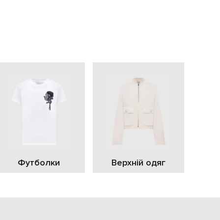
EUR
Slovakia
€
EUR
Slovenia
€
EUR
Spain
€
EUR
Sweden
€
UAH
Ukraine
₴
EUR
Other
Футболки
Верхній одяг
€