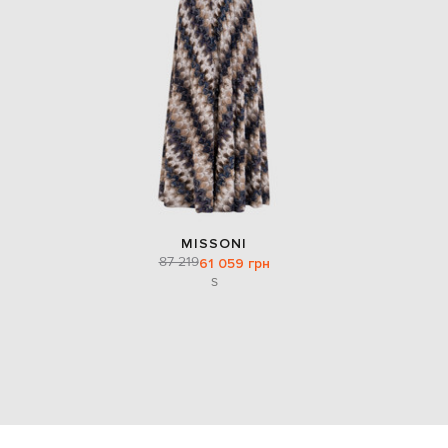
MISSONI
87 219
61 059 грн
S