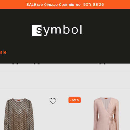
SALE ще більше брендів до -50% SS`26
Головна
Sale жінкам
Missoni
Одяг
Сукні
ale
ні до підлоги Missoni для ж
- 69%