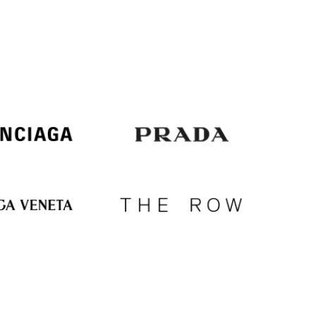
Italy
€
EUR
Latvia
€
EUR
Lithuania
€
EUR
Luxembourg
€
EUR
Netherlands
€
PLN
Poland
zł
EUR
Portugal
€
EUR
Romania
€