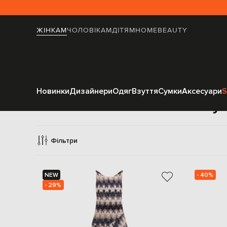
ЖІНКАМ
ЧОЛОВІКАМ
ДІТЯМ
HOME
BEAUTY
Новинки
Дизайнери
Одяг
Взуття
Сумки
Аксесуари
S
Сук
Фільтри
NEW
- 40%
- 29%