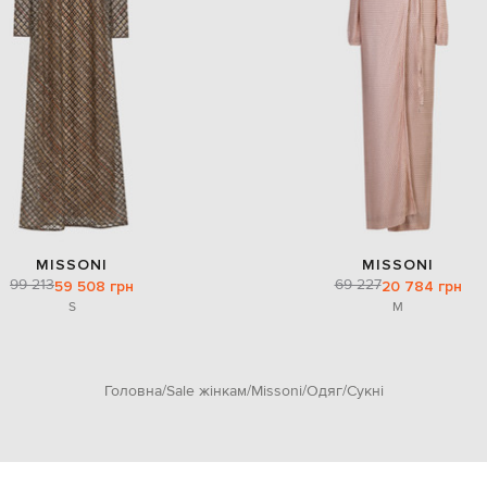
MISSONI
MISSONI
99 213
69 227
59 508 грн
20 784 грн
S
M
Головна
Sale жінкам
Missoni
Одяг
Сукні