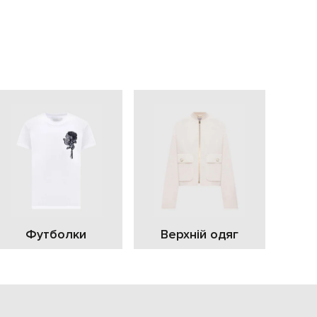
EUR
Slovakia
€
EUR
Slovenia
€
EUR
Spain
€
EUR
Sweden
€
UAH
Ukraine
₴
EUR
Other
Футболки
Верхній одяг
€