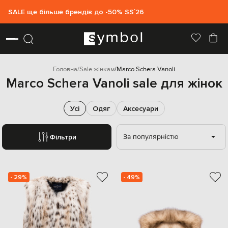
SALE ще більше брендів до -50% SS`26
Головна
Sale жінкам
Marco Schera Vanoli
Marco Schera Vanoli sale для жінок
Усі
Одяг
Аксесуари
За популярністю
Фільтри
- 29%
- 49%