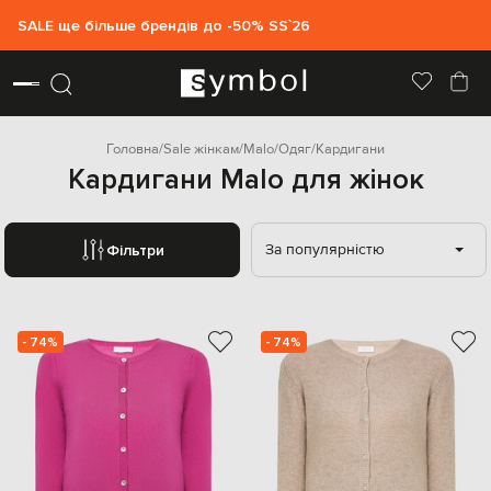
SALE ще більше брендів до -50% SS`26
Головна
Sale жінкам
Malo
Одяг
Кардигани
Кардигани Malo для жінок
За популярністю
Фільтри
- 74%
- 74%