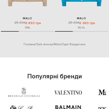
MALO
MALO
25 334
25 334
8 893 грн
6 360 грн
S
M
L
M
L
XL
Головна
Sale жінкам
Malo
Одяг
Кардигани
Популярні бренди