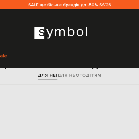
SALE ще більше брендів до -50% SS`26
Головна
Sale жінкам
Loro Piana
Одяг
Джинси
ale
Джинси Loro Piana для жіно
ДЛЯ НЕЇ
ДЛЯ НЬОГО
ДІТЯМ