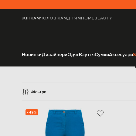
ЖІНКАМ
ЧОЛОВІКАМ
ДІТЯМ
HOME
BEAUTY
Новинки
Дизайнери
Одяг
Взуття
Сумки
Аксесуари
S
Фільтри
- 49%