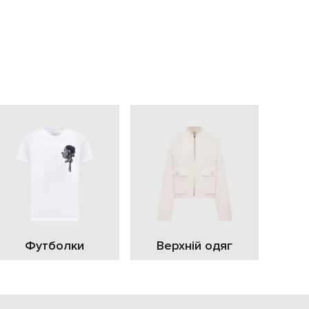
EUR
Slovakia
€
EUR
Slovenia
€
EUR
Spain
€
EUR
Sweden
€
UAH
Ukraine
₴
EUR
Other
€
Футболки
Верхній одяг