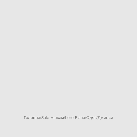
Головна
Sale жінкам
Loro Piana
Одяг
Джинси