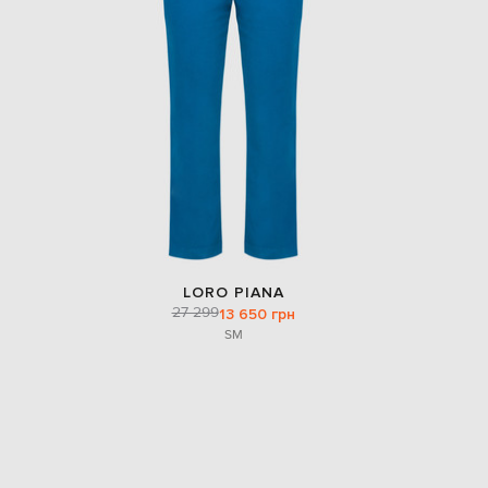
LORO PIANA
27 299
13 650 грн
S
M