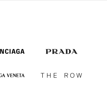
Italy
€
EUR
Latvia
€
EUR
Lithuania
€
EUR
Luxembourg
€
EUR
Netherlands
€
PLN
Poland
zł
EUR
Portugal
€
EUR
Romania
€