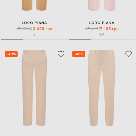
LORO PIANA
LORO PIANA
86 856
34 278
43 428 грн
17 165 грн
S
S
M
- 49%
- 49%