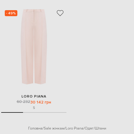
- 49%
LORO PIANA
60 232
30 142 грн
S
Головна
Sale жінкам
Loro Piana
Одяг
Штани