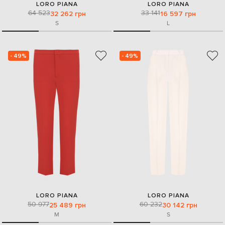
LORO PIANA
LORO PIANA
64 523
33 141
32 262 грн
16 597 грн
S
L
- 49%
- 49%
LORO PIANA
LORO PIANA
50 977
60 232
25 489 грн
30 142 грн
M
S