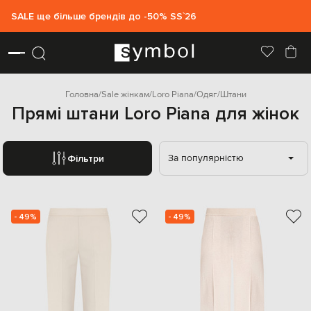
SALE ще більше брендів до -50% SS`26
Головна
Sale жінкам
Loro Piana
Одяг
Штани
Прямі штани Loro Piana для жінок
За популярністю
Фільтри
- 49%
- 49%