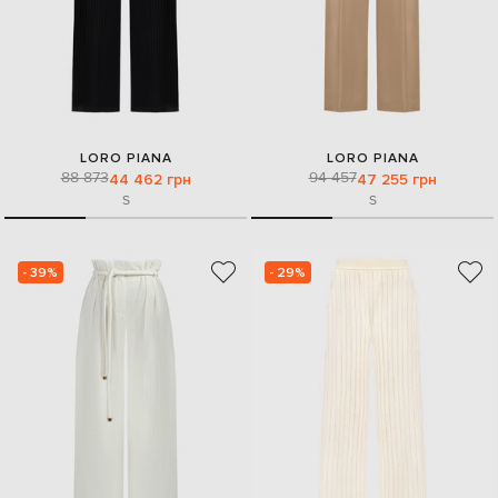
LORO PIANA
LORO PIANA
88 873
94 457
44 462 грн
47 255 грн
S
S
- 39%
- 29%