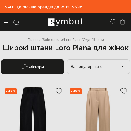
SALE ще більше брендів до -50% SS`26
Головна
Sale жінкам
Loro Piana
Одяг
Штани
Широкі штани Loro Piana для жінок
За популярністю
Фільтри
- 49%
- 49%