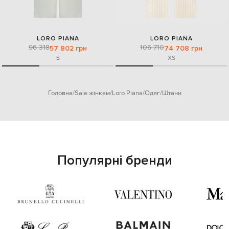
LORO PIANA
LORO PIANA
96 318
106 710
57 802 грн
74 708 грн
S
XS
Головна
Sale жінкам
Loro Piana
Одяг
Штани
Популярні бренди