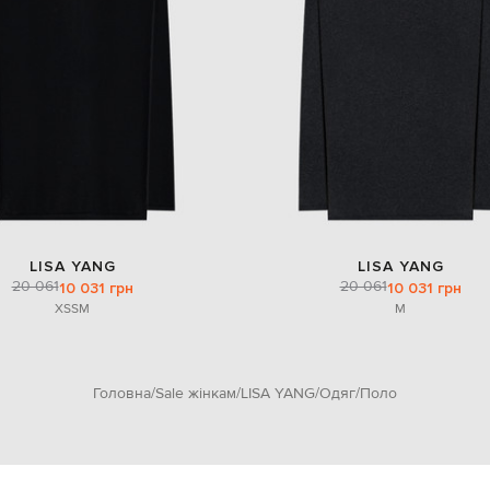
LISA YANG
LISA YANG
20 061
20 061
10 031 грн
10 031 грн
XS
S
M
M
Головна
Sale жінкам
LISA YANG
Одяг
Поло