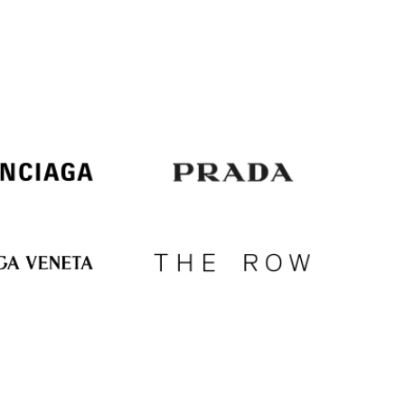
Italy
€
EUR
Latvia
€
EUR
Lithuania
€
EUR
Luxembourg
€
EUR
Netherlands
€
PLN
Poland
zł
EUR
Portugal
€
EUR
Romania
€