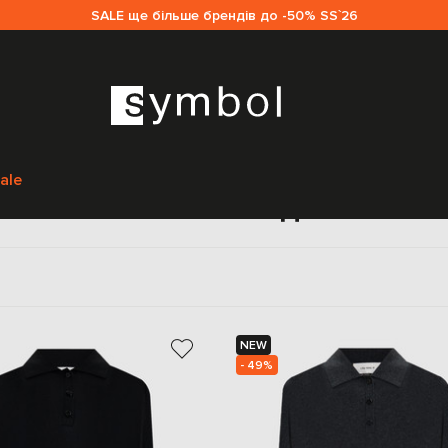
SALE ще більше брендів до -50% SS`26
Головна
Sale жінкам
LISA YANG
Одяг
Поло
ale
Поло LISA YANG для жінок
NEW
- 49%