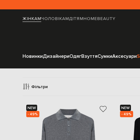
ЖІНКАМ
ЧОЛОВІКАМ
ДІТЯМ
HOME
BEAUTY
Новинки
Дизайнери
Одяг
Взуття
Сумки
Аксесуари
S
Фільтри
NEW
NEW
- 49%
- 49%