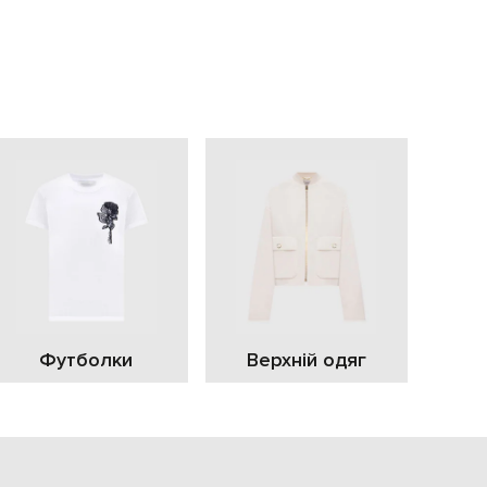
EUR
Slovakia
€
EUR
Slovenia
€
EUR
Spain
€
EUR
Sweden
€
UAH
Ukraine
₴
EUR
Other
Футболки
Верхній одяг
€