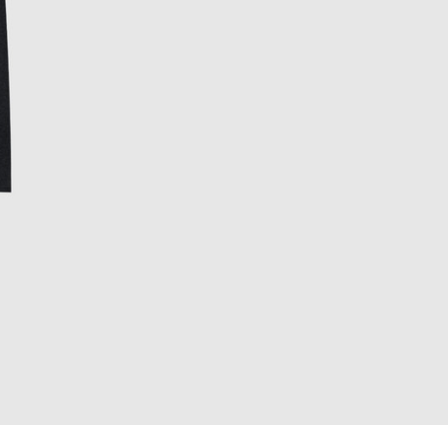
EUR
Denmark
€
EUR
Estonia
€
EUR
Finland
€
EUR
France
€
EUR
Germany
€
EUR
Greece
€
EUR
Hungary
€
EUR