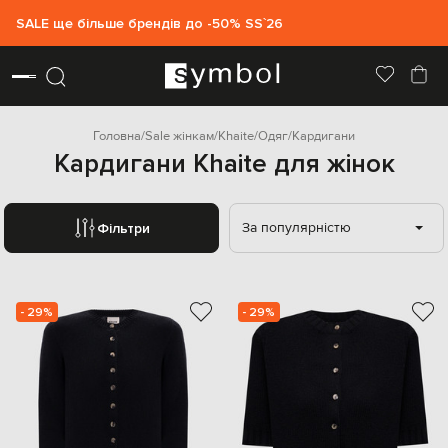
SALE ще більше брендів до -50% SS`26
Головна
Sale жінкам
Khaite
Одяг
Кардигани
Кардигани Khaite для жінок
За популярністю
Фільтри
- 29%
- 29%