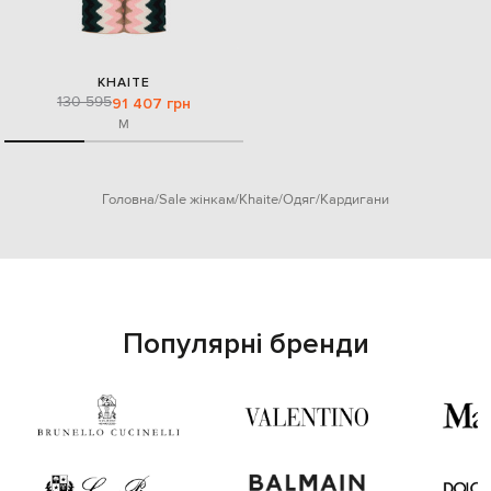
KHAITE
130 595
91 407 грн
M
Головна
Sale жінкам
Khaite
Одяг
Кардигани
Популярні бренди