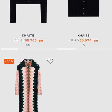
KHAITE
KHAITE
93 940
81 377
65 763 грн
56 974 грн
S
M
S
- 30%