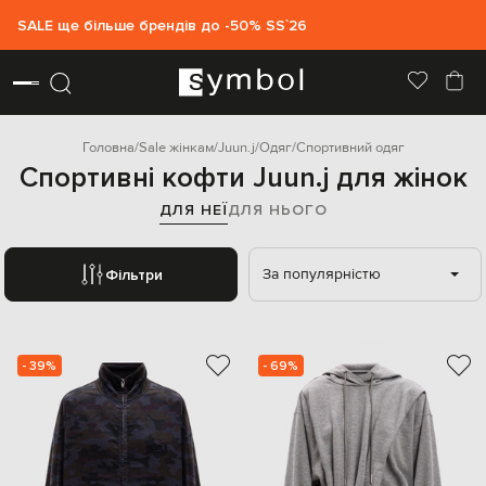
SALE ще більше брендів до -50% SS`26
Головна
Sale жінкам
Juun.j
Одяг
Спортивний одяг
Спортивні кофти Juun.j для жінок
ДЛЯ НЕЇ
ДЛЯ НЬОГО
За популярністю
Фільтри
- 39%
- 69%