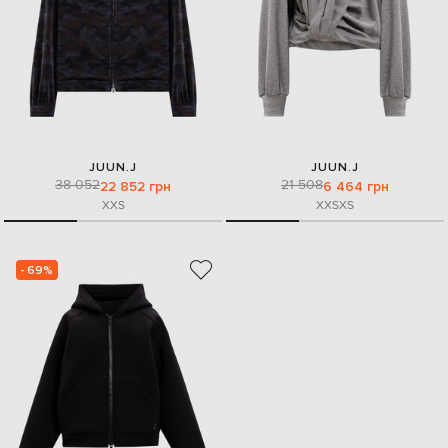
JUUN.J
JUUN.J
38 052
21 508
22 852 грн
6 464 грн
XXS
XXS
XS
- 69%