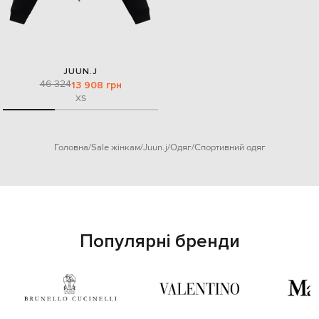
JUUN.J
46 324
13 908 грн
XS
Головна
Sale жінкам
Juun.j
Одяг
Спортивний одяг
Популярні бренди