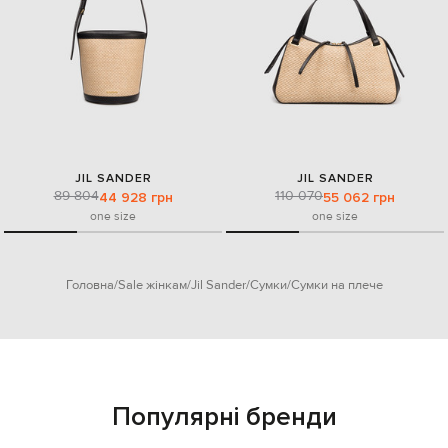
JIL SANDER
JIL SANDER
89 804
110 070
44 928 грн
55 062 грн
one size
one size
Головна
Sale жінкам
Jil Sander
Сумки
Сумки на плече
Популярні бренди