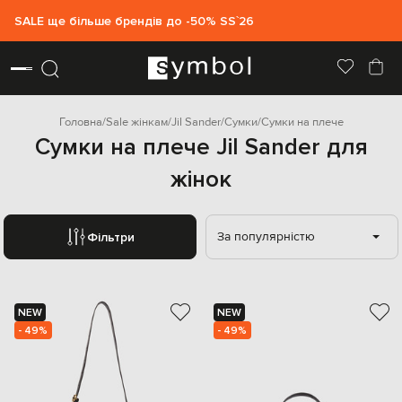
SALE ще більше брендів до -50% SS`26
Головна
Sale жінкам
Jil Sander
Сумки
Сумки на плече
Сумки на плече Jil Sander для
жінок
За популярністю
Фільтри
NEW
NEW
- 49%
- 49%