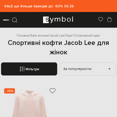
SALE ще більше брендів до -50% SS`26
Головна
Sale жінкам
Jacob Lee
Одяг
Спортивний одяг
Спортивні кофти Jacob Lee для
жінок
За популярністю
Фільтри
- 39%