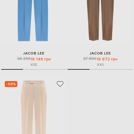
JACOB LEE
JACOB LEE
36 294
37 690
18 148 грн
18 872 грн
XS
S
XXS
- 69%