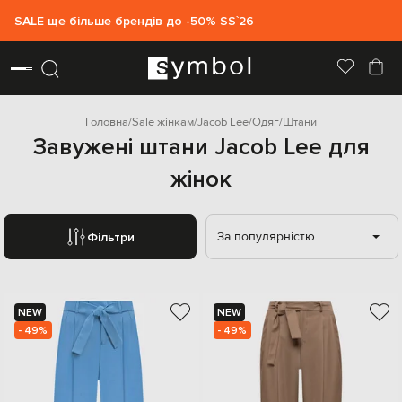
SALE ще більше брендів до -50% SS`26
Головна
Sale жінкам
Jacob Lee
Одяг
Штани
Завужені штани Jacob Lee для
жінок
За популярністю
Фільтри
NEW
NEW
- 49%
- 49%