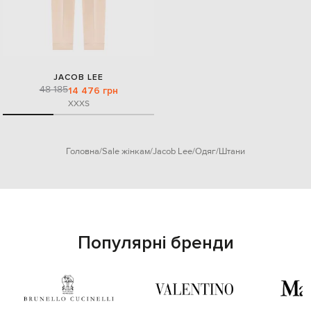
JACOB LEE
48 185
14 476 грн
XXXS
Головна
Sale жінкам
Jacob Lee
Одяг
Штани
Популярні бренди