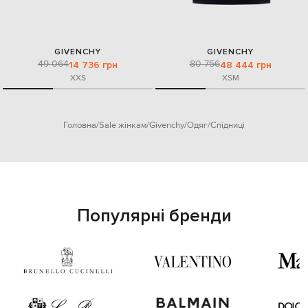
GIVENCHY
GIVENCHY
49 064
80 756
14 736 грн
48 444 грн
XXS
XS
M
Головна
Sale жінкам
Givenchy
Одяг
Спідниці
Популярні бренди