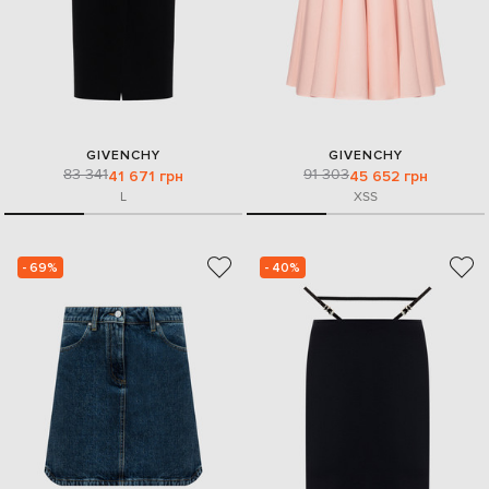
GIVENCHY
GIVENCHY
83 341
91 303
41 671 грн
45 652 грн
L
XS
S
- 69%
- 40%