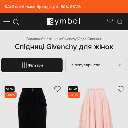
SALE ще більше брендів до -50% SS`26
Головна
Sale жінкам
Givenchy
Одяг
Спідниці
Спідниці Givenchy для жінок
За популярністю
Фільтри
NEW
NEW
- 49%
- 49%