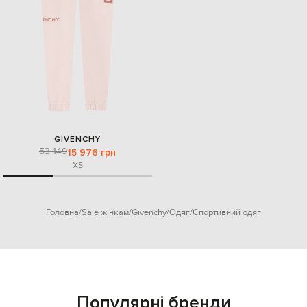
GIVENCHY
53 149
15 976 грн
XS
Головна
Sale жінкам
Givenchy
Одяг
Спортивний одяг
Популярні бренди