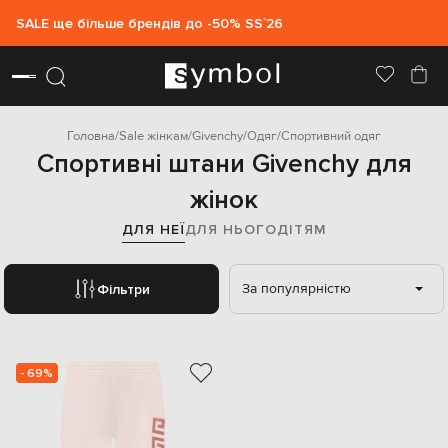
SALE ще більше брендів до -50% SS`26
Головна
Sale жінкам
Givenchy
Одяг
Спортивний одяг
Спортивні штани Givenchy для
жінок
ДЛЯ НЕЇ
ДЛЯ НЬОГО
ДІТЯМ
За популярністю
Фільтри
- 69%