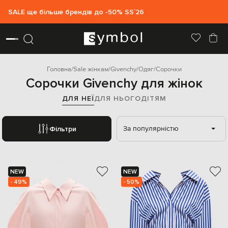
SALE ще більше брендів до -50% SS`26
Головна
Sale жінкам
Givenchy
Одяг
Сорочки
Сорочки Givenchy для жінок
ДЛЯ НЕЇ
ДЛЯ НЬОГО
ДІТЯМ
За популярністю
Фільтри
NEW
NEW
- 49%
- 50%