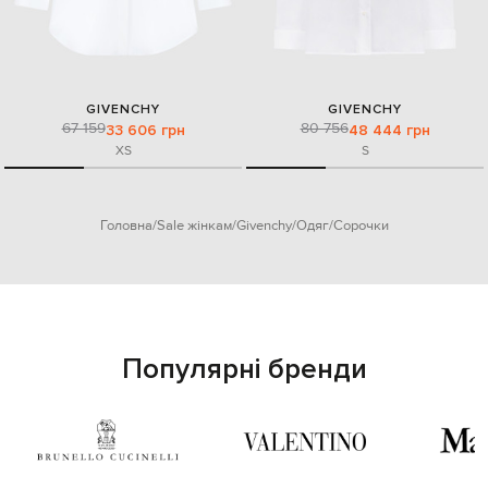
GIVENCHY
GIVENCHY
67 159
80 756
33 606 грн
48 444 грн
XS
S
Головна
Sale жінкам
Givenchy
Одяг
Сорочки
Популярні бренди