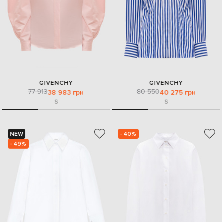
GIVENCHY
GIVENCHY
77 913
80 550
38 983 грн
40 275 грн
S
S
NEW
- 40%
- 49%