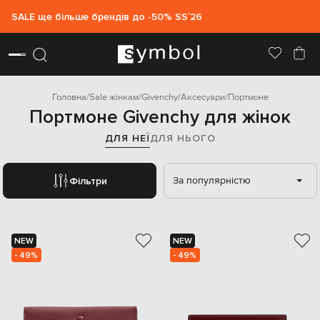
SALE ще більше брендів до -50% SS`26
Головна
Sale жінкам
Givenchy
Аксесуари
Портмоне
Портмоне Givenchy для жінок
ДЛЯ НЕЇ
ДЛЯ НЬОГО
За популярністю
Фільтри
NEW
NEW
- 49%
- 49%