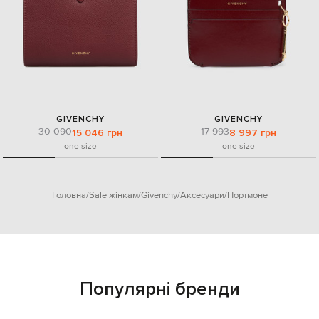
GIVENCHY
GIVENCHY
30 090
17 993
15 046 грн
8 997 грн
one size
one size
Головна
Sale жінкам
Givenchy
Аксесуари
Портмоне
Популярні бренди