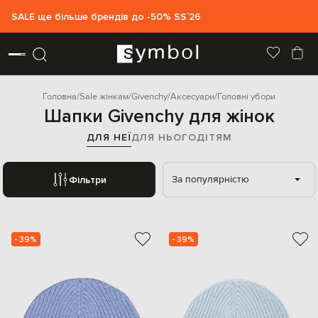
SALE ще більше брендів до -50% SS`26
Головна
Sale жінкам
Givenchy
Аксесуари
Головні убори
Шапки Givenchy для жінок
ДЛЯ НЕЇ
ДЛЯ НЬОГО
ДІТЯМ
За популярністю
Фільтри
- 39%
- 39%