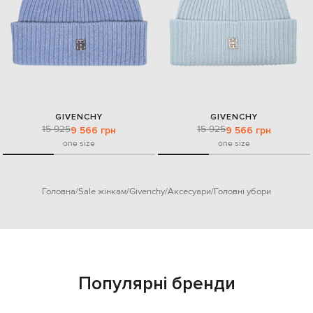
GIVENCHY
GIVENCHY
15 925
15 925
9 566 грн
9 566 грн
one size
one size
Головна
Sale жінкам
Givenchy
Аксесуари
Головні убори
Популярні бренди