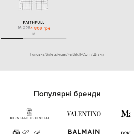
FAITHFULL
16 028
4 809 грн
M
Головна
Sale жінкам
Faithfull
Одяг
Штани
Популярні бренди