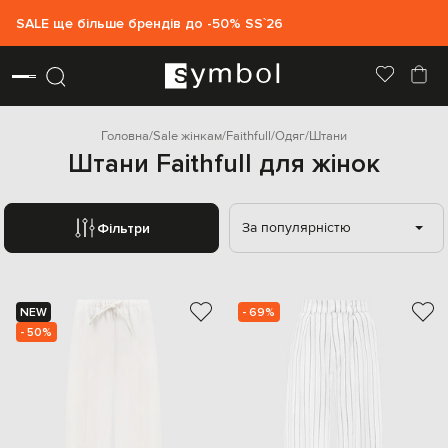
SALE ще більше брендів до -50% SS`26
Головна
Sale жінкам
Faithfull
Одяг
Штани
Штани Faithfull для жінок
За популярністю
Фільтри
NEW
- 69%
- 50%