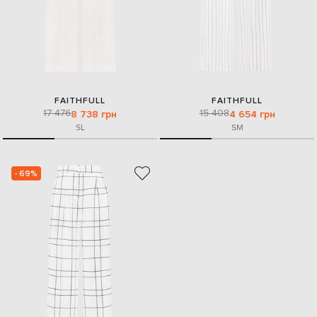
FAITHFULL
FAITHFULL
17 476
15 408
8 738 грн
4 654 грн
S
L
S
M
- 69%