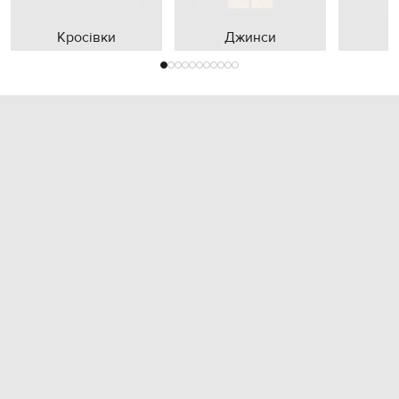
Кросівки
Джинси