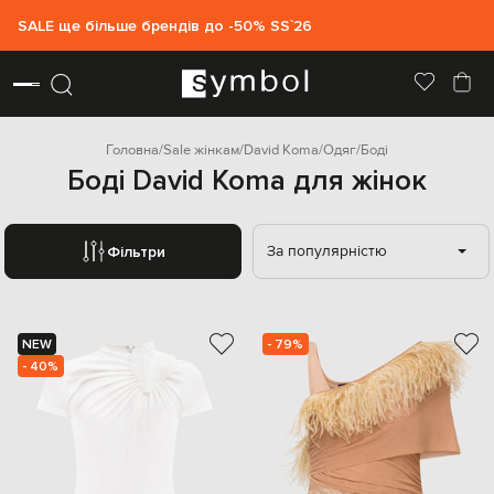
SALE ще більше брендів до -50% SS`26
Головна
Sale жінкам
David Koma
Одяг
Боді
Боді David Koma для жінок
За популярністю
Фільтри
NEW
- 79%
- 40%