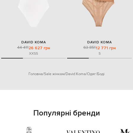
DAVID KOMA
DAVID KOMA
44 411
63 851
26 627 грн
12 771 грн
XXS
S
S
Головна
Sale жінкам
David Koma
Одяг
Боді
Популярні бренди