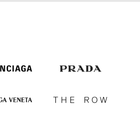
Italy
€
EUR
Latvia
€
EUR
Lithuania
€
EUR
Luxembourg
€
EUR
Netherlands
€
PLN
Poland
zł
EUR
Portugal
€
EUR
Romania
€