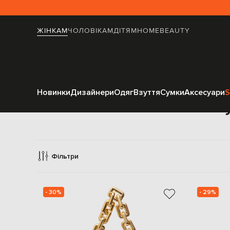
ЖІНКАМ
ЧОЛОВІКАМ
ДІТЯМ
HOME
BEAUTY
Новинки
Дизайнери
Одяг
Взуття
Сумки
Аксесуари
S
С
Фільтри
- 30%
- 29%