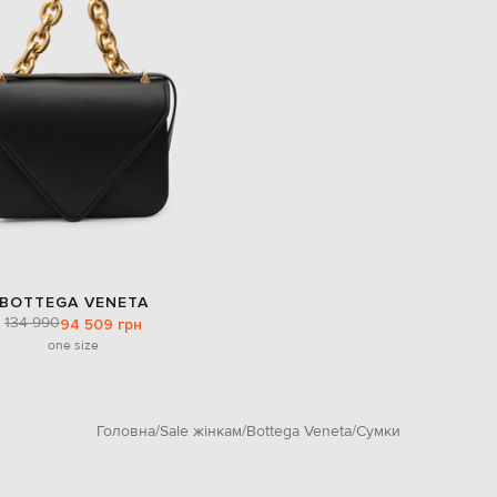
BOTTEGA VENETA
134 990
94 509 грн
one size
Головна
Sale жінкам
Bottega Veneta
Сумки