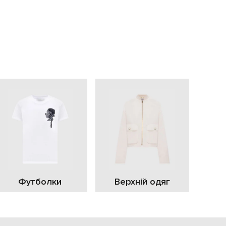
EUR
Slovakia
€
EUR
Slovenia
€
EUR
Spain
€
EUR
Sweden
€
UAH
Ukraine
₴
EUR
Other
€
Футболки
Верхній одяг