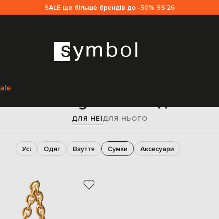
SALE ще більше брендів до -50% SS`26
Головна
Sale жінкам
Bottega Veneta
Сумки
ale
умки Bottega Veneta для жін
ДЛЯ НЕЇ
ДЛЯ НЬОГО
Усі
Одяг
Взуття
Сумки
Аксесуари