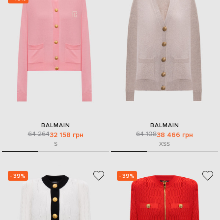
BALMAIN
BALMAIN
64 264
64 108
32 158 грн
38 466 грн
S
XS
S
- 39%
- 39%