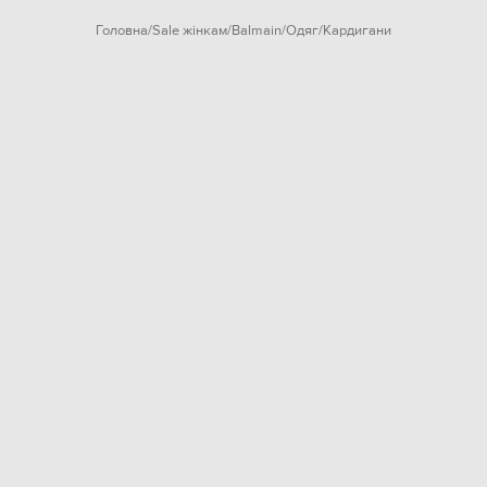
Головна
Sale жінкам
Balmain
Одяг
Кардигани