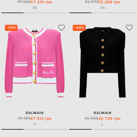
111 983
92 079
67 210 грн
55 268 грн
XS
XS
- 39%
- 69%
BALMAIN
BALMAIN
79 154
99 058
47 513 грн
29 729 грн
S
L