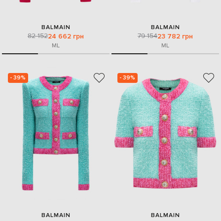
BALMAIN
BALMAIN
82 152
79 154
24 662 грн
23 782 грн
M
L
M
L
- 39%
- 39%
BALMAIN
BALMAIN