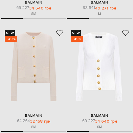
BALMAIN
BALMAIN
69 227
98 541
34 640 грн
49 271 грн
S
M
M
NEW
NEW
- 49%
- 49%
BALMAIN
BALMAIN
64 264
69 227
32 158 грн
34 640 грн
S
M
S
M