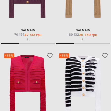
BALMAIN
BALMAIN
79 154
89 132
47 513 грн
26 730 грн
L
L
- 69%
- 69%