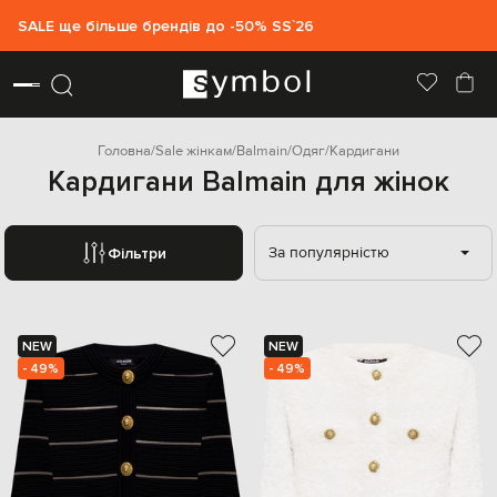
SALE ще більше брендів до -50% SS`26
Головна
Sale жінкам
Balmain
Одяг
Кардигани
Кардигани Balmain для жінок
За популярністю
Фільтри
NEW
NEW
- 49%
- 49%