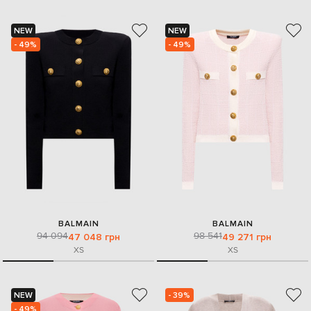
NEW
NEW
- 49%
- 49%
BALMAIN
BALMAIN
94 094
98 541
47 048 грн
49 271 грн
XS
XS
NEW
- 39%
- 49%