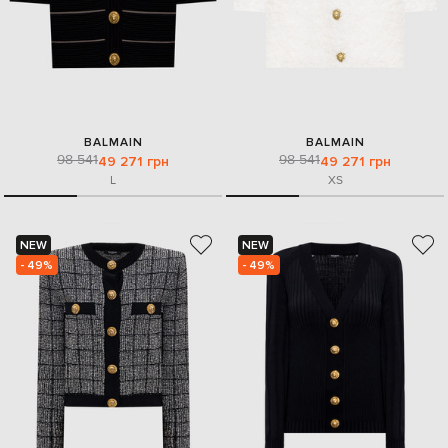
BALMAIN
BALMAIN
98 541
98 541
49 271 грн
49 271 грн
L
XS
NEW
NEW
- 49%
- 49%