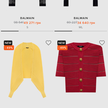
BALMAIN
BALMAIN
98 541
69 227
49 271 грн
34 640 грн
S
M
L
NEW
NEW
- 49%
- 49%