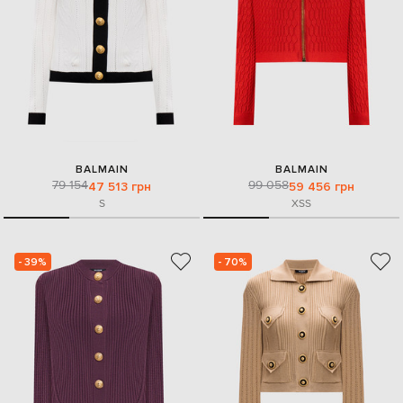
BALMAIN
BALMAIN
79 154
99 058
47 513 грн
59 456 грн
S
XS
S
- 39%
- 70%