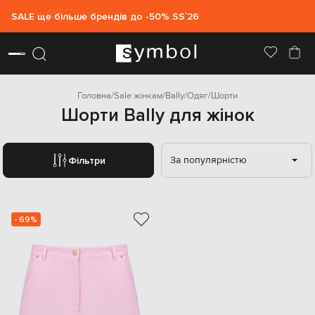
SALE ще більше брендів до -50% SS`26
Головна
Sale жінкам
Bally
Одяг
Шорти
Шорти Bally для жінок
За популярністю
Фільтри
- 69%