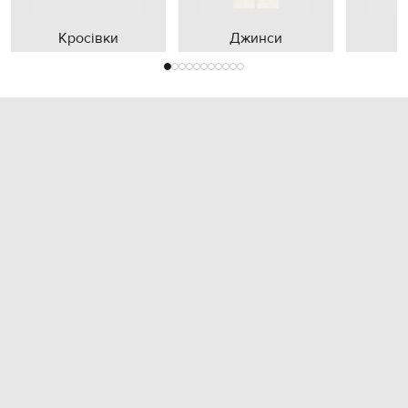
Кросівки
Джинси