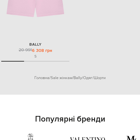
BALLY
20 991
6 308 грн
S
Головна
Sale жінкам
Bally
Одяг
Шорти
Популярні бренди