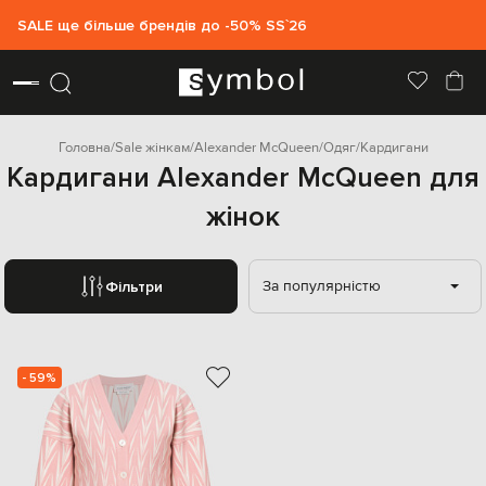
SALE ще більше брендів до -50% SS`26
Головна
Sale жінкам
Alexander McQueen
Одяг
Кардигани
Кардигани Alexander McQueen для
жінок
За популярністю
Фільтри
- 59%