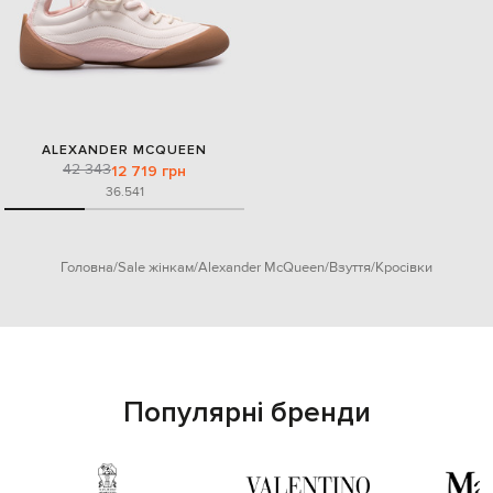
ALEXANDER MCQUEEN
42 343
12 719 грн
36.5
41
Головна
Sale жінкам
Alexander McQueen
Взуття
Кросівки
Популярні бренди