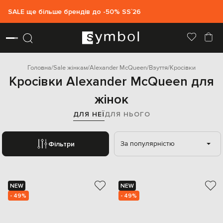
SALE ще більше брендів до -50% SS`26
Головна
Sale жінкам
Alexander McQueen
Взуття
Кросівки
Кросівки Alexander McQueen для
жінок
ДЛЯ НЕЇ
ДЛЯ НЬОГО
За популярністю
Фільтри
NEW
NEW
- 49%
- 49%