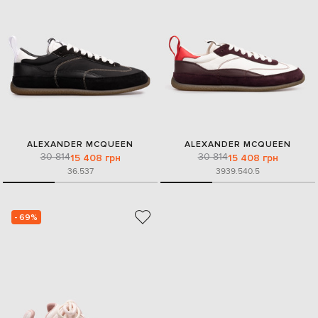
ALEXANDER MCQUEEN
ALEXANDER MCQUEEN
30 814
30 814
15 408 грн
15 408 грн
36.5
37
39
39.5
40.5
- 69%