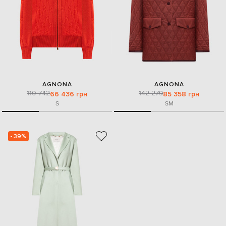
AGNONA
AGNONA
110 742
142 279
66 436 грн
85 358 грн
S
S
M
- 39%