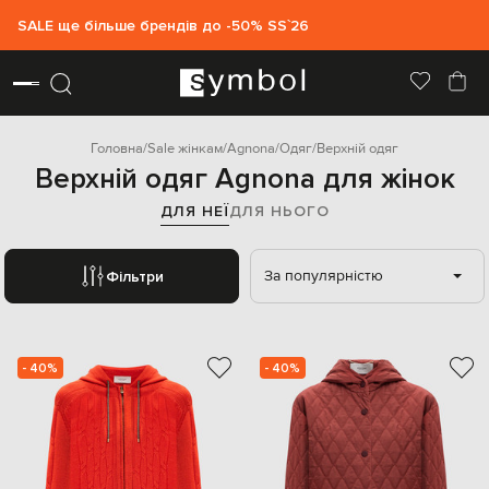
SALE ще більше брендів до -50% SS`26
Головна
Sale жінкам
Agnona
Одяг
Верхній одяг
Верхній одяг Agnona для жінок
ДЛЯ НЕЇ
ДЛЯ НЬОГО
За популярністю
Фільтри
- 40%
- 40%