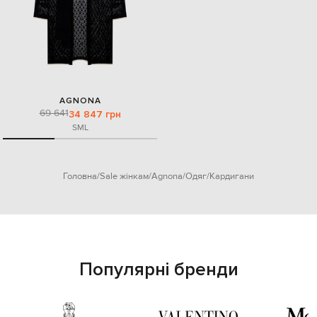
AGNONA
69 641
34 847 грн
S
M
L
Головна
Sale жінкам
Agnona
Одяг
Кардигани
Популярні бренди