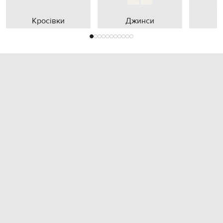
Кросівки
Джинси