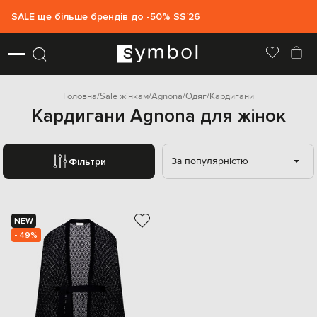
SALE ще більше брендів до -50% SS`26
Головна
Sale жінкам
Agnona
Одяг
Кардигани
Кардигани Agnona для жінок
За популярністю
Фільтри
NEW
- 49%