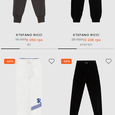
STEFANO RICCI
STEFANO RICCI
15 097
25 593
6 050 грн
10 238 грн
8Y
4Y
6Y
10Y
- 60%
- 59%