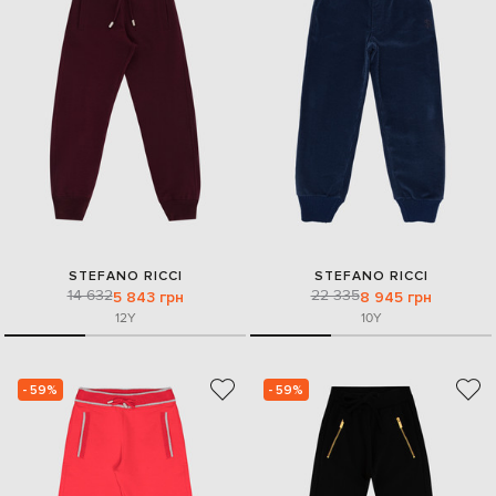
STEFANO RICCI
STEFANO RICCI
14 632
22 335
5 843 грн
8 945 грн
12Y
10Y
- 59%
- 59%