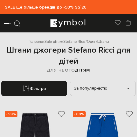
SALE ще більше брендів до -50% SS`26
Головна
Sale дітям
Stefano Ricci
Одяг
Штани
Штани джогери Stefano Ricci для
дітей
ДЛЯ НЬОГО
ДІТЯМ
За популярністю
Фільтри
- 59%
- 60%