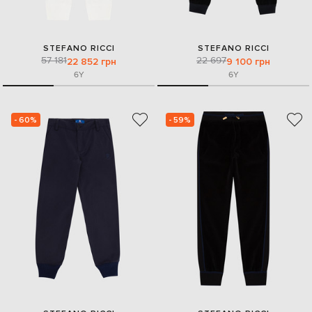
STEFANO RICCI
STEFANO RICCI
57 181
22 697
22 852 грн
9 100 грн
6Y
6Y
- 60%
- 59%