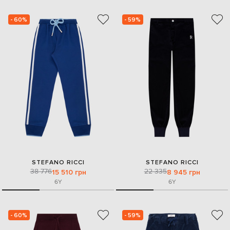
- 60%
- 59%
STEFANO RICCI
STEFANO RICCI
38 776
22 335
15 510 грн
8 945 грн
6Y
6Y
- 60%
- 59%