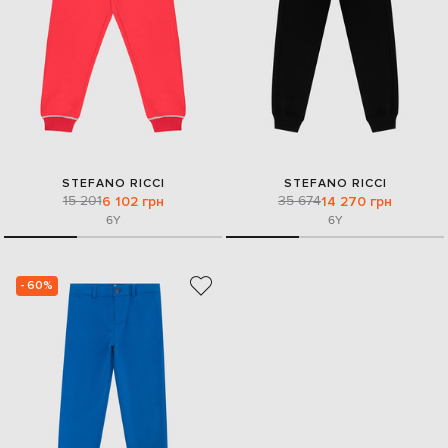
STEFANO RICCI
STEFANO RICCI
15 201
35 674
6 102 грн
14 270 грн
6Y
6Y
- 60%