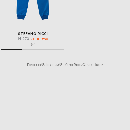
STEFANO RICCI
14 270
5 688 грн
6Y
Головна
Sale дітям
Stefano Ricci
Одяг
Штани