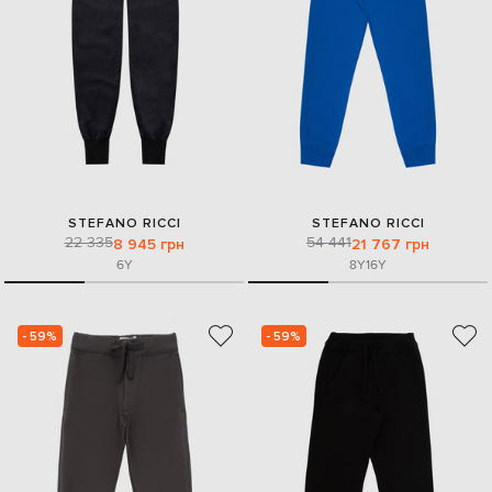
STEFANO RICCI
STEFANO RICCI
22 335
54 441
8 945 грн
21 767 грн
6Y
8Y
16Y
- 59%
- 59%