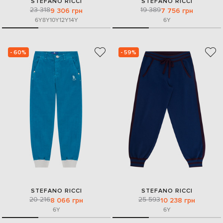
STEFANO RICCI
STEFANO RICCI
23 318
19 389
9 306 грн
7 756 грн
6Y
8Y
10Y
12Y
14Y
6Y
- 60%
- 59%
STEFANO RICCI
STEFANO RICCI
20 216
25 593
8 066 грн
10 238 грн
6Y
6Y