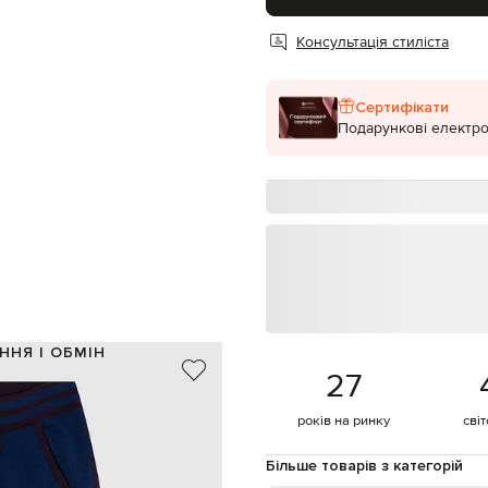
Консультація стиліста
Сертифікати
Подарункові електро
ННЯ І ОБМІН
27
100% шерсть
Італія
років на ринку
сві
темно-синій, фіолетовий
візерунок, вишивка емблеми
Більше товарів з категорій
еластичний пояс на шнурку