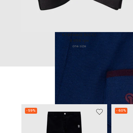
STEFANO RICCI
4 654 грн
one size
- 59%
- 60%