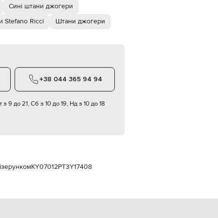
Italy
Сині штани джогери
€
 Stefano Ricci
Штани джогери
EUR
Latvia
€
EUR
Lithuania
€
+38 044 365 94 94
EUR
Luxembourg
€
 з 9 до 21, Сб з 10 до 19, Нд з 10 до 18
EUR
Netherlands
€
PLN
Poland
zł
візерунком
KY07012PT3Y17408
EUR
Portugal
€
EUR
Romania
€