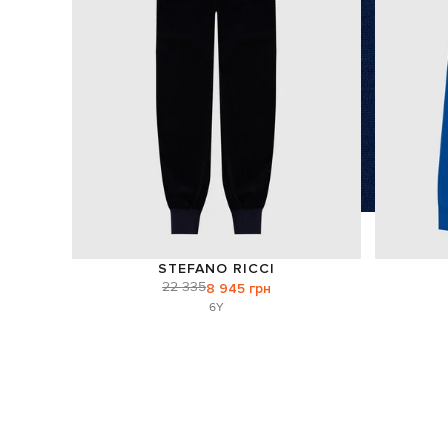
STEFANO RICCI
22 335
8 945 грн
6Y