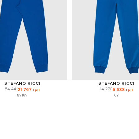
STEFANO RICCI
STEFANO RICCI
54 441
14 270
21 767 грн
5 688 грн
8Y
16Y
6Y