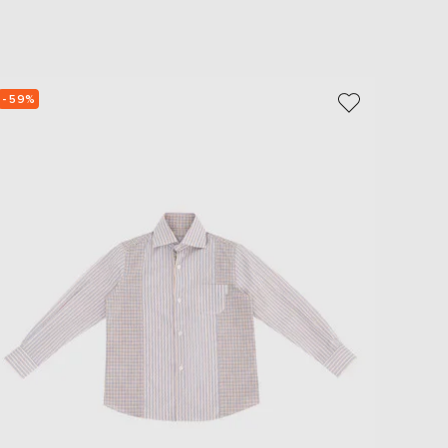
EUR
Slovakia
€
EUR
Slovenia
- 59%
- 59%
€
EUR
Spain
€
EUR
Sweden
€
UAH
Ukraine
₴
EUR
Other
€