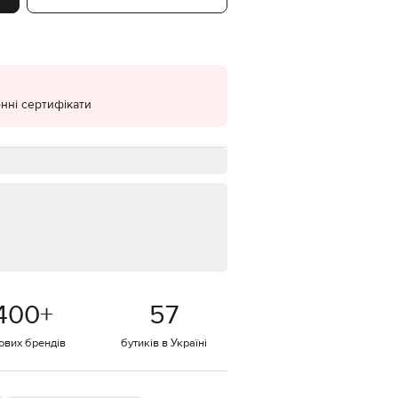
EUR
Denmark
€
EUR
Estonia
€
нні сертифікати
EUR
Finland
€
EUR
France
€
EUR
Germany
€
EUR
Greece
400
+
57
€
EUR
тових брендів
бутиків в Україні
Hungary
€
EUR