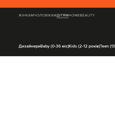
ЖІНКАМ
ЧОЛОВІКАМ
ДІТЯМ
HOME
BEAUTY
Головна
Дітям
Stefano Ricci
Дизайнери
Baby (0-36 міс)
Kids (2-12 років)
Teen (13