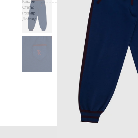
Кишені:
дві бічн
Стать:
Розмір:
Догляд:
Головна
Дітям
Stefano Ricci