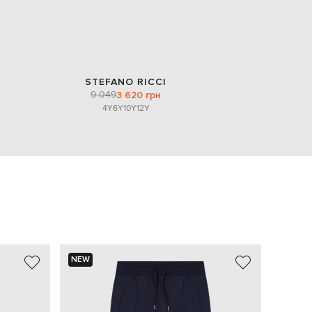
STEFANO RICCI
9 049
3 620 грн
4Y
6Y
10Y
12Y
NEW
NEW