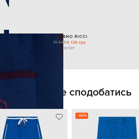
STEFANO RICCI
10 340
4 136 грн
6Y
10Y
Також може сподобатись
- 60%