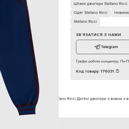
і кишені, накладна кишеня ззаду
Штани джогери Stefano Ricci
хлопчик
6Y
Одяг Stefano Ricci
Новинки
ручне прання, суха чистка
Stefano Ricci
ЗВʼЯЗАТИСЯ З НАМИ
Telegram
Графік роботи колцентру:
Пн-Пт
Код товару:
176031
Одяг
Штани
Штани джогери
Stefano Ricci Дитячі джогери з вовни з 