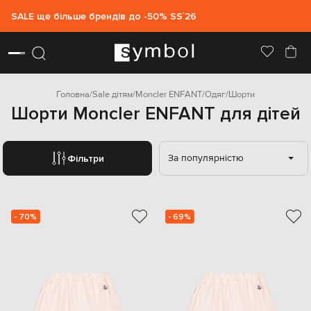
SALE ще більше брендів до -50% SS`26
Головна
Sale дітям
Moncler ENFANT
Одяг
Шорти
Шорти Moncler ENFANT для дітей
За популярністю
Фільтри
- 70%
- 69%