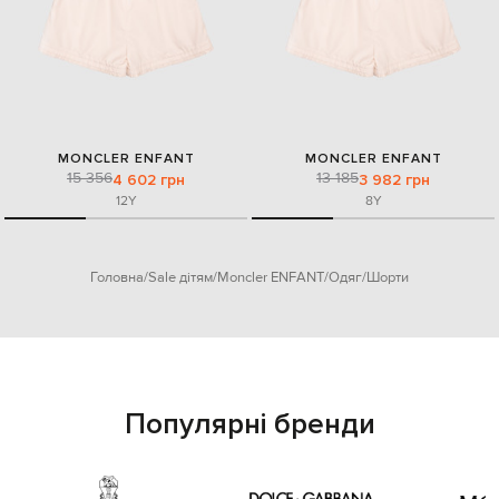
MONCLER ENFANT
MONCLER ENFANT
15 356
13 185
4 602 грн
3 982 грн
12Y
8Y
Головна
Sale дітям
Moncler ENFANT
Одяг
Шорти
Популярні бренди