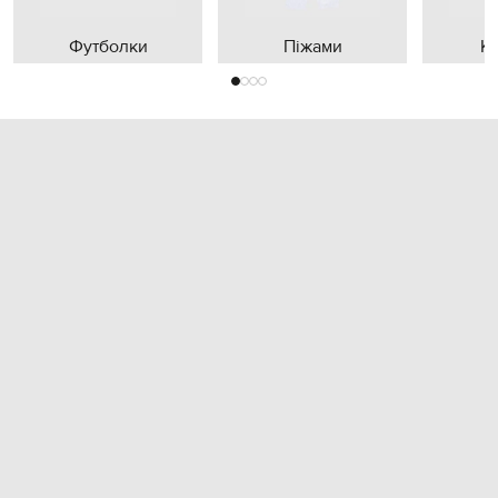
Футболки
Піжами
К