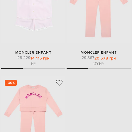
MONCLER ENFANT
MONCLER ENFANT
28 229
29 367
14 115 грн
20 578 грн
14Y
12Y
14Y
- 30%