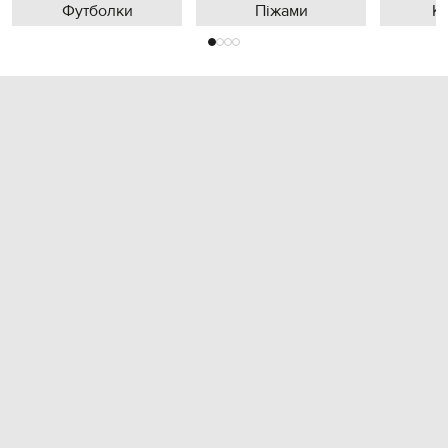
Футболки
Піжами
К