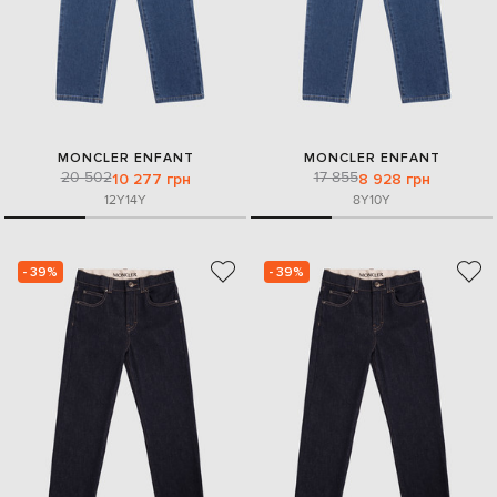
MONCLER ENFANT
MONCLER ENFANT
20 502
17 855
10 277 грн
8 928 грн
12Y
14Y
8Y
10Y
- 39%
- 39%