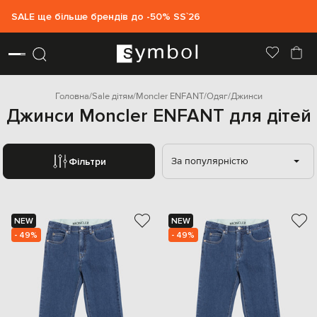
SALE ще більше брендів до -50% SS`26
Головна
Sale дітям
Moncler ENFANT
Одяг
Джинси
Джинси Moncler ENFANT для дітей
За популярністю
Фільтри
NEW
NEW
- 49%
- 49%