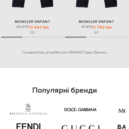
MONCLER ENFANT
MONCLER ENFANT
22 370
19 619
13 443 грн
11 782 грн
12Y
8Y
Головна
Sale дітям
Moncler ENFANT
Одяг
Джинси
Популярні бренди