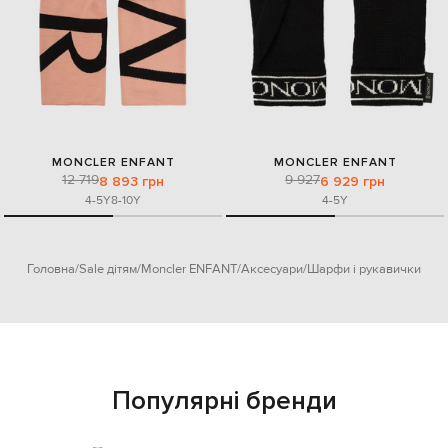
MONCLER ENFANT
MONCLER ENFANT
12 719
9 927
8 893 грн
6 929 грн
4-5Y
8-10Y
4-5Y
Головна
Sale дітям
Moncler ENFANT
Аксесуари
Шарфи і рукавички
Популярні бренди