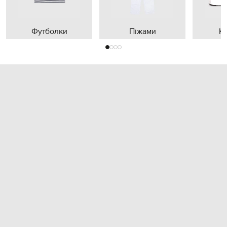
Футболки
Піжами
К