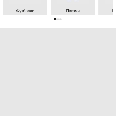
Футболки
Піжами
К