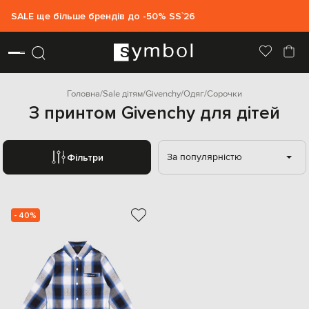
SALE ще більше брендів до -50% SS`26
Головна
Sale дітям
Givenchy
Одяг
Сорочки
З принтом Givenchy для дітей
За популярністю
Фільтри
- 40%