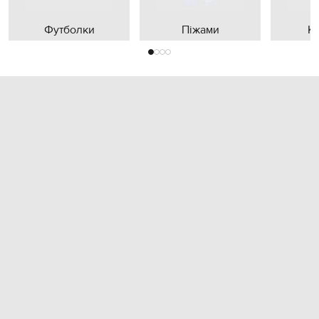
Футболки
Піжами
К