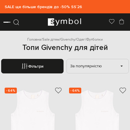
SALE ще більше брендів до -50% SS`26
Головна
Sale дітям
Givenchy
Одяг
Футболки
Топи Givenchy для дітей
За популярністю
Фільтри
- 64%
- 64%