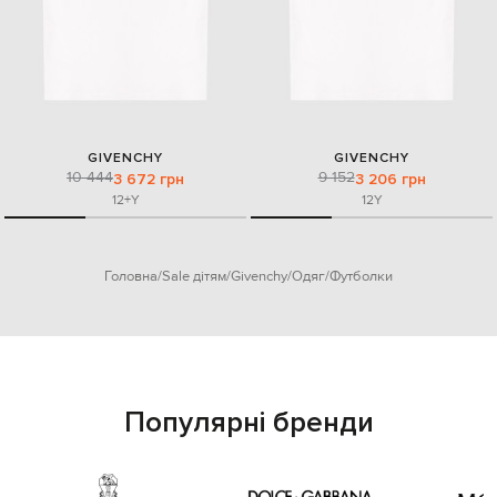
GIVENCHY
GIVENCHY
10 444
9 152
3 672 грн
3 206 грн
12+Y
12Y
Головна
Sale дітям
Givenchy
Одяг
Футболки
Популярні бренди