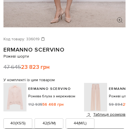
ШУКАЄТЕ НОВИЙ ОБРАЗ?
Давайте підберемо щось ще
Код товару:
336019
ERMANNO SCERVINO
Схожі товари
Рожеві шорти
47 645
23 823 грн
У комплекті із цим товаром
ERMANNO SCERVINO
ERMANNO
Рожева блуза з мереживом
Рожеві штан
112 935
56 468 грн
59 894
29
Таблиця розмірів
40(XS/S)
42(S/M)
44(M/L)