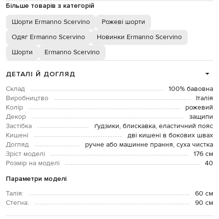
Більше товарів з категорій
Шорти Ermanno Scervino
Рожеві шорти
Одяг Ermanno Scervino
Новинки Ermanno Scervino
Шорти
Ermanno Scervino
ДЕТАЛІ Й ДОГЛЯД
Склад
100% бавовна
Виробництво
Італія
Колір
рожевий
Декор
защипи
Застібка
ґудзики, блискавка, еластичний пояс
Кишені
дві кишені в бокових швах
Догляд
ручне або машинне прання, суха чистка
Зріст моделі
176 см
Розмір на моделі
40
Параметри моделі
Талія:
60 см
Стегна:
90 см