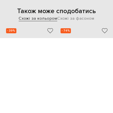
Також може сподобатись
Схожі за кольором
Схожі за фасоном
- 39%
- 74%
MAX MARA
NANUSHKA
18 322
19 619
11 004 грн
4 932 грн
S
M
M