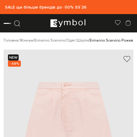
SALE ще більше брендів до -50% SS`26
Головна
Жінкам
Ermanno Scervino
Одяг
Шорти
Ermanno Scervino Рожеві 
NEW
- 49%