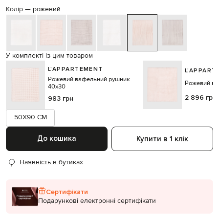
Колір —
рожевий
У комплекті із цим товаром
L'APPARTEMENT
L'APPART
Рожевий вафельний рушник
Рожевий ва
40х30
2 896 грн
983 грн
50X90 CM
До кошика
Купити в 1 клік
Наявність в бутиках
Сертифікати
Подарункові електронні сертифікати