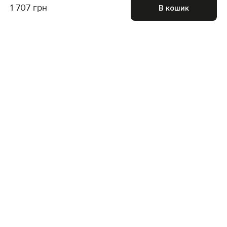
1 707 грн
В кошик
Приєднуйтесь до нас і отримайте доступ до
закритих розпродажів
Для неї
Для нього
Підписатися