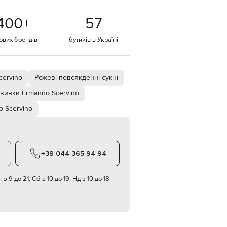
EUR
400
+
57
Denmark
€
тових брендів
бутиків в Україні
EUR
Estonia
€
EUR
cervino
Рожеві повсякденні сукні
Finland
€
винки Ermanno Scervino
EUR
o Scervino
France
€
EUR
Germany
€
+38 044 365 94 94
EUR
Greece
€
 з 9 до 21, Сб з 10 до 19, Нд з 10 до 18
EUR
Hungary
€
EUR