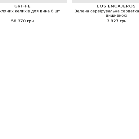
GRIFFE
LOS ENCAJEROS
кляних келихів для вина 6 шт
Зелена сервірувальна серветка
вишивкою
58 370 грн
3 827 грн