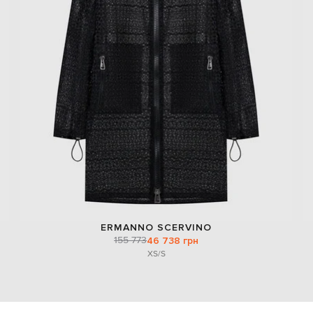
ERMANNO SCERVINO
155 773
46 738 грн
XS/S