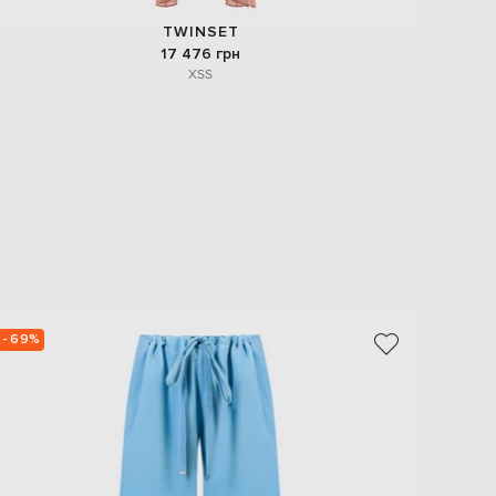
TWINSET
17 476 грн
XS
S
- 69%
- 69%