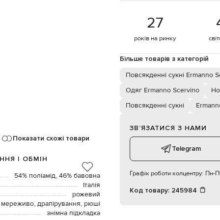
27
років на ринку
сві
Більше товарів з категорій
Повсякденні сукні Ermanno S
Одяг Ermanno Scervino
Но
Повсякденні сукні
Ermann
ЗВʼЯЗАТИСЯ З НАМИ
Показати схожі товари
Telegram
ННЯ І ОБМІН
Графік роботи колцентру:
Пн-Пт
54% поліамід, 46% бавовна
Італія
Код товару:
245984
рожевий
мереживо, драпірування, рюші
знімна підкладка