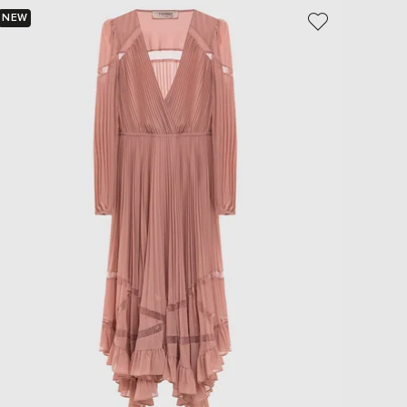
EUR
NEW
NEW
Slovakia
- 49%
€
EUR
Slovenia
€
EUR
Spain
€
EUR
Sweden
€
UAH
Ukraine
₴
EUR
Other
€