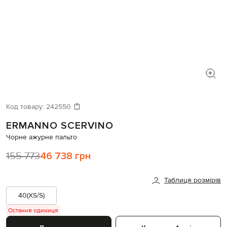
Код товару:
242550
ERMANNO SCERVINO
Чорне ажурне пальто
155 773
46 738 грн
Таблиця розмірів
40(XS/S)
Остання одиниця