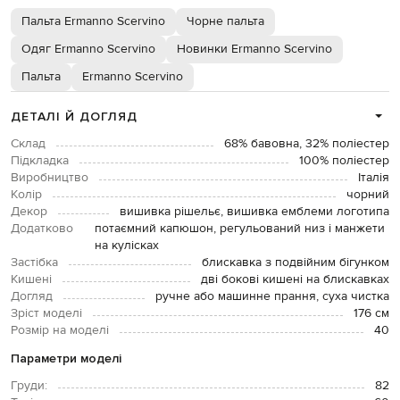
Пальта Ermanno Scervino
Чорне пальта
Одяг Ermanno Scervino
Новинки Ermanno Scervino
Пальта
Ermanno Scervino
ДЕТАЛІ Й ДОГЛЯД
Склад
68% бавовна, 32% поліестер
Підкладка
100% поліестер
Виробництво
Італія
Колір
чорний
Декор
вишивка рішельє, вишивка емблеми логотипа
Додатково
потаємний капюшон, регульований низ і манжети
на кулісках
Застібка
блискавка з подвійним бігунком
Кишені
дві бокові кишені на блискавках
Догляд
ручне або машинне прання, суха чистка
Зріст моделі
176 см
Розмір на моделі
40
Параметри моделі
Груди:
82