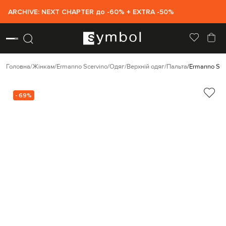
ARCHIVE: NEXT CHAPTER до -60% + EXTRA -50%
Головна
Жінкам
Ermanno Scervino
Одяг
Верхній одяг
Пальта
Ermanno Sce
- 69%