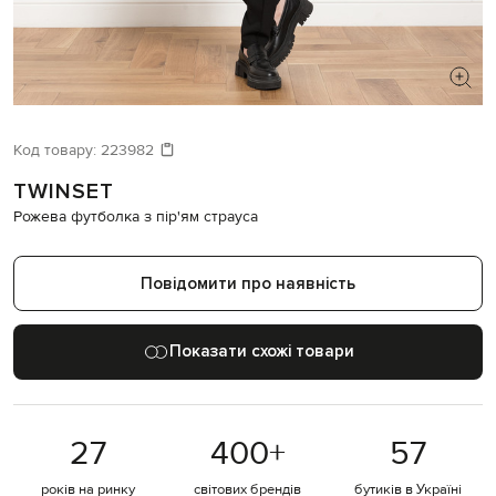
ШУКАЄТЕ НОВИЙ ОБРАЗ?
Давайте підберемо щось ще
Код товару:
223982
TWINSET
Схожі товари
Рожева футболка з пір'ям страуса
Повідомити про наявність
Показати схожі товари
27
400
+
57
років на ринку
світових брендів
бутиків в Україні