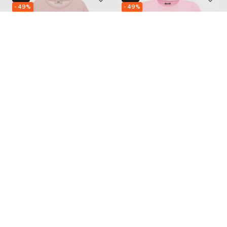
- 49%
- 49%
HERNO
VERSACE
9 410
20 784
4 706 грн
10 393 грн
XS
S
M
Також з цієї колекції