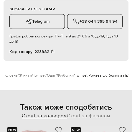
ЗВʼЯЗАТИСЯ З НАМИ
Telegram
+38 044 365 94 94
Графік роботи колцентру:
Пн-Пт з 9 до 21, Сб з 10 до 19, Нд з 10
до 18
Код товару:
223982
Головна
Жінкам
Twinset
Одяг
Футболки
Twinset Рожева футболка з пір'я
Також може сподобатись
Схожі за кольором
Схожі за фасоном
NEW
NEW