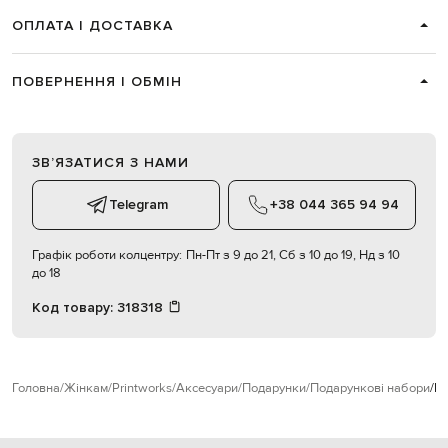
ОПЛАТА І ДОСТАВКА
ПОВЕРНЕННЯ І ОБМІН
ЗВʼЯЗАТИСЯ З НАМИ
Telegram
+38 044 365 94 94
Графік роботи колцентру:
Пн-Пт з 9 до 21, Сб з 10 до 19, Нд з 10
до 18
Код товару:
318318
Головна
Жінкам
Printworks
Аксесуари
Подарунки
Подарункові набори
Pr