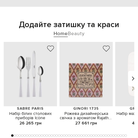
Додайте затишку та краси
Home
Beauty
SABRE PARIS
GINORI 1735
GRA
Набір білих столових
Рожева дизайнерська
Набір мах
приборів Icône
свічка з ароматом Rajathra
F
Palace 700 гр
26 265 грн
27 661 грн
4 