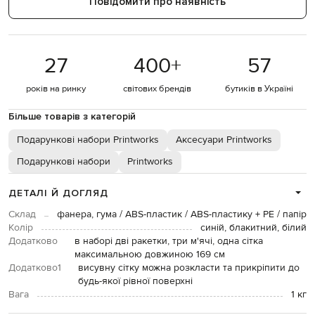
Повідомити про наявність
27
400
+
57
років на ринку
світових брендів
бутиків в Україні
Більше товарів з категорій
Подарункові набори Printworks
Аксесуари Printworks
Подарункові набори
Printworks
ДЕТАЛІ Й ДОГЛЯД
Склад
фанера, гума / ABS-пластик / ABS-пластику + PE / папір
Колір
синій, блакитний, білий
Додатково
в наборі дві ракетки, три м'ячі, одна сітка
максимальною довжиною 169 см
Додатково1
висувну сітку можна розкласти та прикріпити до
будь-якої рівної поверхні
Вага
1 кг