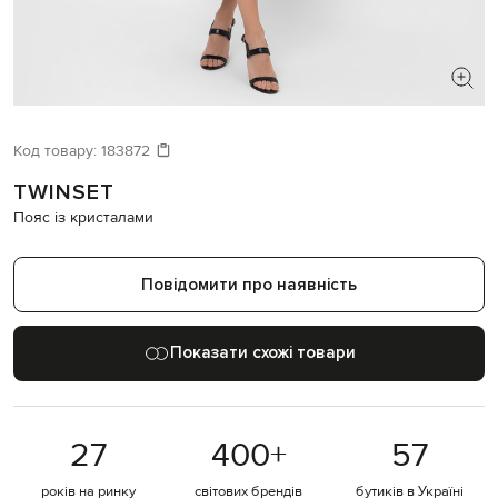
ШУКАЄТЕ НОВИЙ ОБРАЗ?
Давайте підберемо щось ще
Код товару:
183872
TWINSET
Схожі товари
Пояс із кристалами
Повідомити про наявність
Показати схожі товари
27
400
+
57
років на ринку
світових брендів
бутиків в Україні