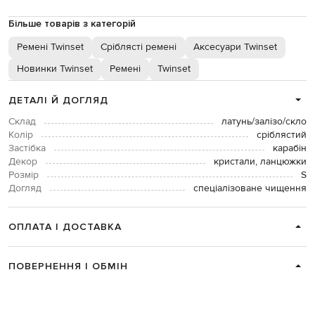
Більше товарів з категорій
Ремені Twinset
Сріблясті ремені
Аксесуари Twinset
Новинки Twinset
Ремені
Twinset
ДЕТАЛІ Й ДОГЛЯД
Склад
латунь/залізо/скло
Колір
сріблястий
Застібка
карабін
Декор
кристали, ланцюжки
Розмір
S
Догляд
спеціалізоване чищення
ОПЛАТА І ДОСТАВКА
ПОВЕРНЕННЯ І ОБМІН