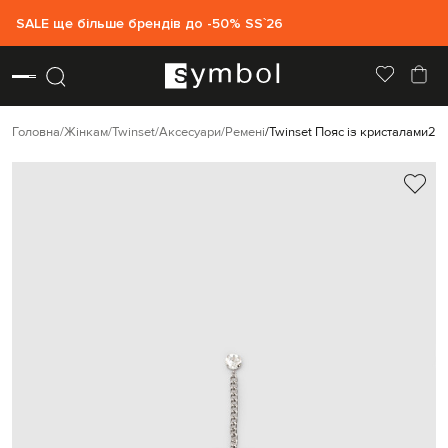
SALE ще більше брендів до -50% SS`26
Головна
Жінкам
Twinset
Аксесуари
Ремені
Twinset Пояс із кристалами
21