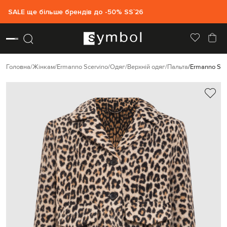
SALE ще більше брендів до -50% SS`26
Головна
Жінкам
Ermanno Scervino
Одяг
Верхній одяг
Пальта
Ermanno Sce