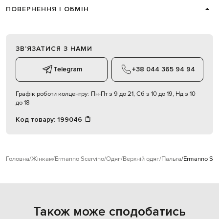
ПОВЕРНЕННЯ І ОБМІН
ЗВʼЯЗАТИСЯ З НАМИ
Telegram
+38 044 365 94 94
Графік роботи колцентру:
Пн-Пт з 9 до 21, Сб з 10 до 19, Нд з 10
до 18
Код товару:
199046
Головна
Жінкам
Ermanno Scervino
Одяг
Верхній одяг
Пальта
Ermanno Sce
Також може сподобатись