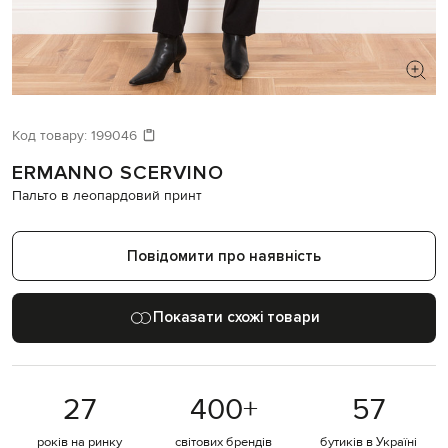
ШУКАЄТЕ НОВИЙ ОБРАЗ?
Давайте підберемо щось ще
Код товару:
199046
ERMANNO SCERVINO
Схожі товари
Пальто в леопардовий принт
Повідомити про наявність
Показати схожі товари
27
400
+
57
років на ринку
світових брендів
бутиків в Україні