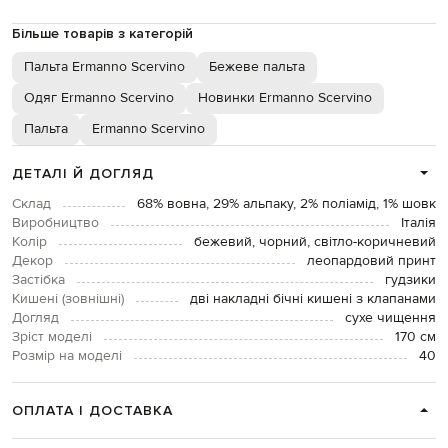
Більше товарів з категорій
Пальта Ermanno Scervino
Бежеве пальта
Одяг Ermanno Scervino
Новинки Ermanno Scervino
Пальта
Ermanno Scervino
ДЕТАЛІ Й ДОГЛЯД
Склад
68% вовна, 29% альпаку, 2% поліамід, 1% шовк
Виробництво
Італія
Колір
бежевий, чорний, світло-коричневий
Декор
леопардовий принт
Застібка
гудзики
Кишені (зовнішні)
дві накладні бічні кишені з клапанами
Догляд
сухе чищення
Зріст моделі
170 см
Розмір на моделі
40
ОПЛАТА І ДОСТАВКА