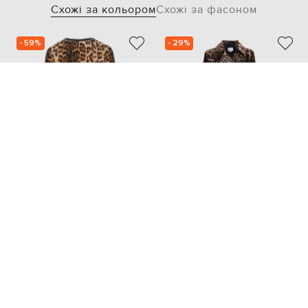
Схожі за кольором
Схожі за фасоном
- 59%
- 29%
YVES SALOMON
BABE PAY PLS
157 789
117 876
63 127 грн
82 514 грн
S
M
S