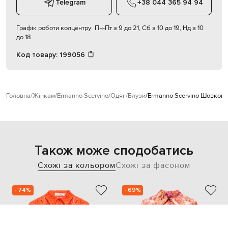
Telegram
+38 044 365 94 94
Графік роботи колцентру:
Пн-Пт з 9 до 21, Сб з 10 до 19, Нд з 10
до 18
Код товару:
199056
Головна
Жінкам
Ermanno Scervino
Одяг
Блузи
Ermanno Scervino Шовкова
Також може сподобатись
Схожі за кольором
Схожі за фасоном
- 74%
- 69%