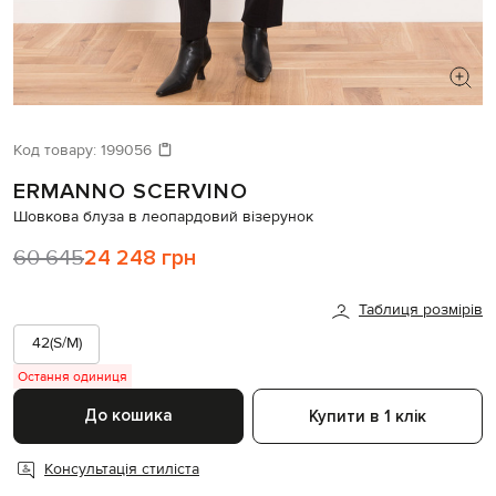
ШУКАЄТЕ НОВИЙ ОБРАЗ?
Давайте підберемо щось ще
Код товару:
199056
ERMANNO SCERVINO
Схожі товари
Шовкова блуза в леопардовий візерунок
60 645
24 248 грн
Таблиця розмірів
42(S/M)
Остання одиниця
До кошика
Купити в 1 клік
Консультація стиліста