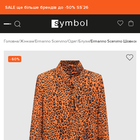
SALE ще більше брендів до -50% SS`26
Головна
Жінкам
Ermanno Scervino
Одяг
Блузи
Ermanno Scervino Шовкова
- 60%