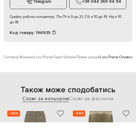
Telegram
+38 044 365 94 94
Графік роботи колцентру:
Пн-Пт з 9 до 21, Сб з 10 до 19, Нд з 10
до 18
Код товару:
196935
Головна
Жінкам
Loro Piana
Одяг
Штани
Прямі штани
Loro Piana Оливков
Також може сподобатись
Схожі за кольором
Схожі за фасоном
- 40%
- 69%