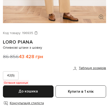
ШУКАЄТЕ НОВИЙ ОБРАЗ?
Давайте підберемо щось ще
Код товару:
196935
LORO PIANA
Схожі товари
Оливкові штани з шовку
86 856
43 428 грн
Таблиця розмірів
42(S)
Остання одиниця
До кошика
Купити в 1 клік
Консультація стиліста