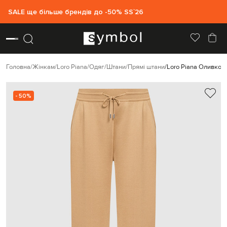
SALE ще більше брендів до -50% SS`26
Головна
Жінкам
Loro Piana
Одяг
Штани
Прямі штани
Loro Piana Оливков
- 50%